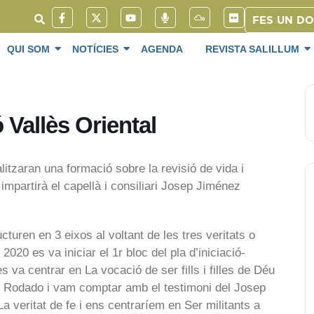
FES UN D
QUI SOM
NOTÍCIES
AGENDA
REVISTA SALILLUM
Vallès Oriental
alitzaran una formació sobre la revisió de vida i
 impartirà el capellà i consiliari Josep Jiménez
cturen en 3 eixos al voltant de les tres veritats o
020 es va iniciar el 1r bloc del pla d’iniciació-
s va centrar en La vocació de ser fills i filles de Déu
pe Rodado i vam comptar amb el testimoni del Josep
a veritat de fe i ens centraríem en Ser militants a