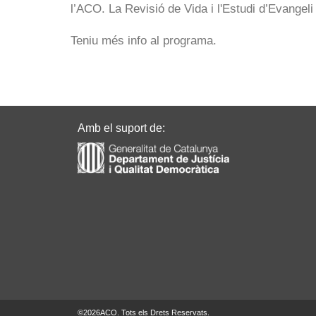
l’ACO. La Revisió de Vida i l'Estudi d’Evangeli
Teniu més info al programa.
Amb el suport de:
©
2026
ACO. Tots els Drets Reservats.