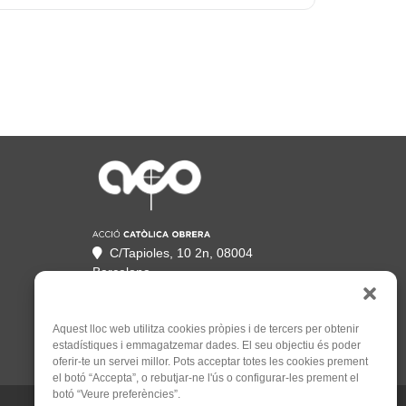
C/Tapioles, 10 2n, 08004
Barcelona
93 505 86 86
hola@acocat.org
Aquest lloc web utilitza cookies pròpies i de tercers per obtenir
estadístiques i emmagatzemar dades. El seu objectiu és poder
oferir-te un servei millor. Pots acceptar totes les cookies prement
el botó “Accepta”, o rebutjar-ne l'ús o configurar-les prement el
botó “Veure preferències”.
Un web de
Mauricio Mardones