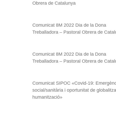
Felicitació Nadal 2024 MMTC
Obrera de Catalunya
La Plataforma d'entitats cristianes amb e
Viure en un futur alternatiu. Felicitació 
Comunicat 8M 2022 Dia de la Dona
Crida a la participació “Setmana de la dign
Treballadora – Pastoral Obrera de Cata
Dia Internacional del Migrant 2024, manif
Equatorians a Catalunya aporten en un tall
Jornada Mundial por el Trabajo Decente 
Comunicat 8M 2022 Dia de la Dona
En Lampedusa hemos naufragado todos. Pla
Treballadora – Pastoral Obrera de Cata
Manifest Pentecosta 2024 MTCE “El Senyor
Manifiesto MMTC Primero de Mayo 2024 “To
Comunicat SIPOC «Covid-19: Emergènc
social/sanitària i oportunitat de globalitza
Missatge 8M 2024 MMTC. “Acelerar la igua
humanització»
“El Nadal, una proposta de pau i d’espera