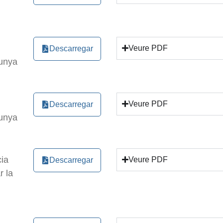
ls immigrants demana al Govern espanyol que acompleixi amb els
Nadal 2024 MTCE
itat”. Juny de 2014
Veure PDF
Descarregar
lunya
est de l'MMTC
Feu clic per acceptar màrqueting galetes i
er impartit a l’ACO una nova perspectiva sobre la situació del
activar aquest contingut
2024, manifiesto del MMTC
Veure PDF
Descarregar
taforma d’entitats cristianes amb els immigrants. Novembre 
lunya
 beneeix al seu poble amb el do de la pau”
do ser humano tiene derecho a vivir dignamente a través del 
ia
Veure PDF
Descarregar
r la
ldad de género mediante la justicia económica de las mujeres
nça”. Felicitació de Nadal 2023 del Moviment de Treballadors C