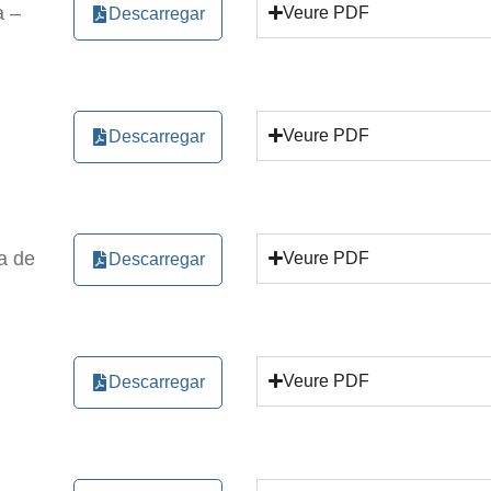
a –
Veure PDF
Descarregar
as comunidades guatemaltecas”. Missatge MMTC Dia Internaciona
 Declaració final del seminari de l’MTCE a Barcelona del 21 al 
Veure PDF
Descarregar
ssatge de l'MMTC Dia Internacional del Treball Digne 7-O (2023)
ecordar, reflexionar, continuar la lucha»
a de
Veure PDF
Descarregar
lles d'Ucraïna i de Rússia, fills i filles d'Europa
e Trabajadores Cristianos
Veure PDF
Descarregar
satge MMTC