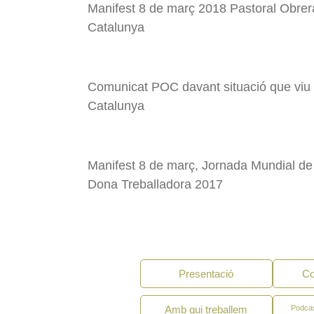
Manifest 8 de març 2018 Pastoral Obrer
Catalunya
Missatge de l'MMTC Dia Internacional del T
Dia d'Europa 2022 Manifest de l'MTCE «Eu
Comunicat POC davant situació que viu
Catalunya
Manifest MMTC Primer de Maig 2022: "Covid
Missatge MTCE «1.701 buenas razones par
Manifest 8 de març, Jornada Mundial de
Dona Treballadora 2017
Missatge MMTC Dia Internacional de la 
Felicitació Nadal 2021 MTCE
Missatge de l'MMTC per l'any 2021. No per
Presentació
Co
Amb qui treballem
Podcas
Missatge de l'MMTC Dia Internacional del