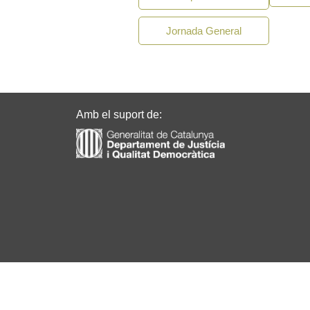
Jornada General
Missatge de l'MMTC Dia Internacional del T
Missatge de l'MMTC Dia Internacional del T
Amb el suport de:
Comunicat del Moviment de Treballadors 
Manifiesto MMTC Primero de Mayo 2020: "
Comunicado del MMTC ¡Alto a los virus!
Manifest 8M Dia de la Dona Treballadora -
Mensaje MMTC Día Internacional de la Mu
©
2026
ACO. Tots els Drets Reservats.