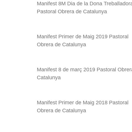
Manifest 8M Dia de la Dona Treballador
“La espiritualidad de los migrantes en l
Pastoral Obrera de Catalunya
“Defensar i reforçar junts la democràcia”.
Manifest Primer de Maig 2019 Pastoral
La situació laboral dels nicaragüencs. Mi
Obrera de Catalunya
Manifiesto MMTC Primero de Mayo 2023: «R
Manifest 8 de març 2019 Pastoral Obrer
Pasqua 2023 MTCE: Pau a vosaltres, fills i fi
Catalunya
Manifiesto 8M 2023 Movimiento Mundial d
Manifest Primer de Maig 2018 Pastoral
Felicitació Nadal MTCE 2022
Obrera de Catalunya
18 D Dia Mundial del Migrant 2022: mis