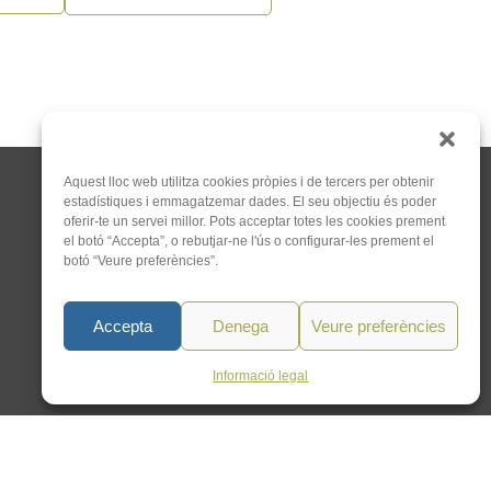
Aquest lloc web utilitza cookies pròpies i de tercers per obtenir
estadístiques i emmagatzemar dades. El seu objectiu és poder
oferir-te un servei millor. Pots acceptar totes les cookies prement
el botó “Accepta”, o rebutjar-ne l'ús o configurar-les prement el
botó “Veure preferències”.
C/Tapioles, 10 2n, 08004
Barcelona
Accepta
Denega
Veure preferències
93 505 86 86
hola@acocat.org
Informació legal
Un web de
Mauricio Mardones