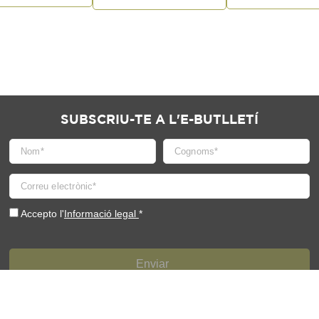
reball Digne - 7 d'octubre (2021)
reball Digne - 7 d'octubre (2020)
SUBSCRIU-TE A L'E-BUTLLETÍ
Cristians d'Europa (MTCE) amb motiu del Dia d'Europa
Una mesa y una Casa común, en justicia y solidaridad"
Accepto l'
Informació legal
*
 Moviment Mundial de Treballadors Cristians
jer 2019