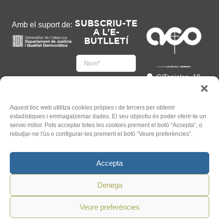
SUBSCRIU-TE
Amb el suport de:
A L'E-
BUTLLETÍ
C/Tapioles, 10
2n, 08004
Barcelona
93 505 86 86
Aquest lloc web utilitza cookies pròpies i de tercers per obtenir
estadístiques i emmagatzemar dades. El seu objectiu és poder oferir-te un
hola@acocat.org
servei millor. Pots acceptar totes les cookies prement el botó “Accepta”, o
Accepto
rebutjar-ne l'ús o configurar-les prement el botó “Veure preferències”.
l'
Informació legal
*
Accepta
Denega
Veure preferències
©
2026
ACO. Tots els Drets