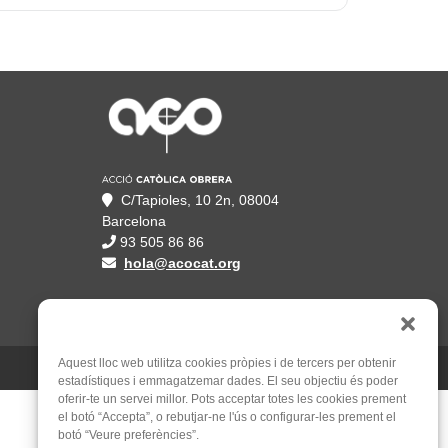
C/Tapioles, 10 2n, 08004
Barcelona
93 505 86 86
hola@acocat.org
Aquest lloc web utilitza cookies pròpies i de tercers per obtenir
Un web de
Mauricio Mardones
estadístiques i emmagatzemar dades. El seu objectiu és poder
oferir-te un servei millor. Pots acceptar totes les cookies prement
el botó “Accepta”, o rebutjar-ne l'ús o configurar-les prement el
botó “Veure preferències”.