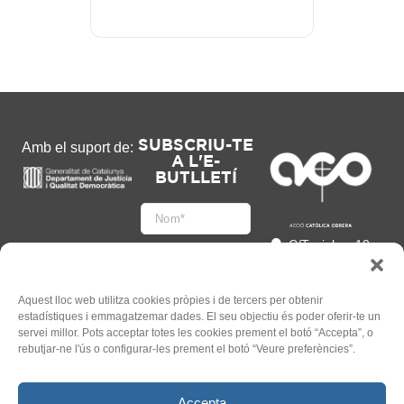
SUBSCRIU-TE
Amb el suport de:
A L'E-
BUTLLETÍ
C/Tapioles, 10
2n, 08004
Barcelona
93 505 86 86
Aquest lloc web utilitza cookies pròpies i de tercers per obtenir
estadístiques i emmagatzemar dades. El seu objectiu és poder oferir-te un
hola@acocat.org
servei millor. Pots acceptar totes les cookies prement el botó “Accepta”, o
Accepto
rebutjar-ne l'ús o configurar-les prement el botó “Veure preferències”.
l'
Informació legal
*
Accepta