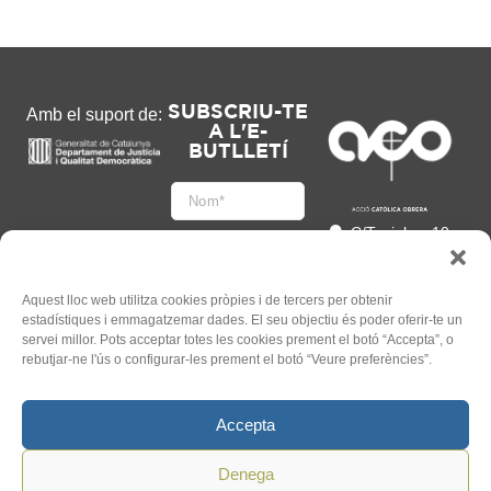
SUBSCRIU-TE
Amb el suport de:
A L'E-
BUTLLETÍ
C/Tapioles, 10
2n, 08004
Barcelona
93 505 86 86
Aquest lloc web utilitza cookies pròpies i de tercers per obtenir
estadístiques i emmagatzemar dades. El seu objectiu és poder oferir-te un
hola@acocat.org
servei millor. Pots acceptar totes les cookies prement el botó “Accepta”, o
Accepto
rebutjar-ne l'ús o configurar-les prement el botó “Veure preferències”.
l'
Informació legal
*
Accepta
Denega