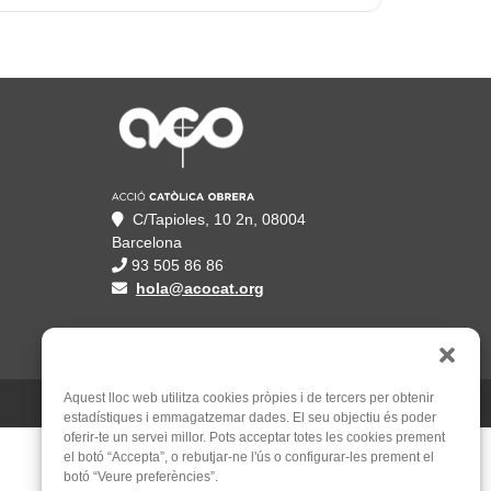
C/Tapioles, 10 2n, 08004
Barcelona
93 505 86 86
hola@acocat.org
Aquest lloc web utilitza cookies pròpies i de tercers per obtenir
Un web de
Mauricio Mardones
estadístiques i emmagatzemar dades. El seu objectiu és poder
oferir-te un servei millor. Pots acceptar totes les cookies prement
el botó “Accepta”, o rebutjar-ne l'ús o configurar-les prement el
botó “Veure preferències”.