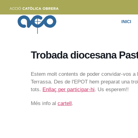
INICI
Trobada diocesana Past
Estem molt contents de poder convidar-vos a l
Terrassa. Des de l'EPOT hem preparat una troba
tots.
Enllaç per participar-hi
. Us esperem!!
Més info al
cartell
.