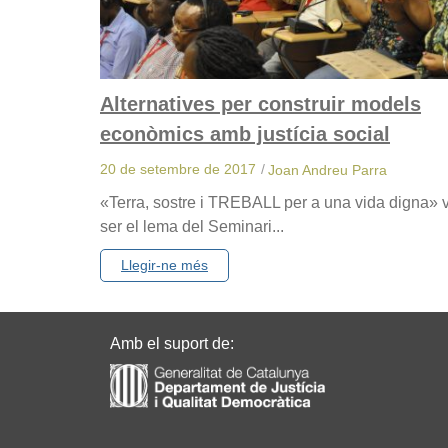
Alternatives per construir models
econòmics amb justícia social
20 de setembre de 2017
/
Joan Andreu Parra
«Terra, sostre i TREBALL per a una vida digna» 
ser el lema del Seminari...
Llegir-ne més
Amb el suport de: