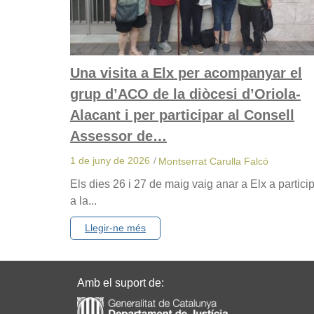
Una visita a Elx per acompanyar el
grup d’ACO de la diòcesi d’Oriola-
Alacant i per participar al Consell
Assessor de…
1 de juny de 2026
/
Montserrat Carulla Falcó
Els dies 26 i 27 de maig vaig anar a Elx a partici
a la...
Llegir-ne més
Amb el suport de: