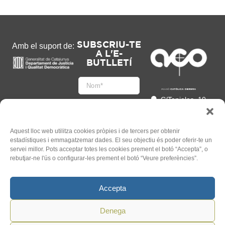
SUBSCRIU-TE
Amb el suport de:
A L'E-
BUTLLETÍ
C/Tapioles, 10
2n, 08004
Barcelona
93 505 86 86
Aquest lloc web utilitza cookies pròpies i de tercers per obtenir
estadístiques i emmagatzemar dades. El seu objectiu és poder oferir-te un
hola@acocat.org
servei millor. Pots acceptar totes les cookies prement el botó “Accepta”, o
Accepto
rebutjar-ne l'ús o configurar-les prement el botó “Veure preferències”.
l'
Informació legal
*
Accepta
Denega