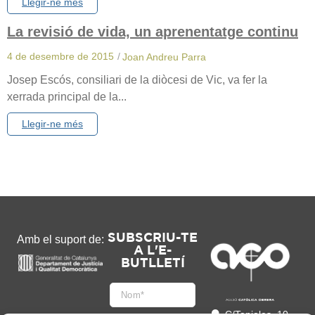
Llegir-ne més
La revisió de vida, un aprenentatge continu
4 de desembre de 2015
/
Joan Andreu Parra
Josep Escós, consiliari de la diòcesi de Vic, va fer la
xerrada principal de la...
Llegir-ne més
SUBSCRIU-TE
Amb el suport de:
A L'E-
BUTLLETÍ
C/Tapioles, 10