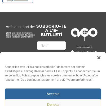
SUBSCRIU-TE
Amb el suport de:
A L'E-
BUTLLETÍ
C/Tapioles, 10
2n, 08004
Barcelona
93 505 86 86
Aquest lloc web utilitza cookies pròpies i de tercers per obtenir
estadístiques i emmagatzemar dades. El seu objectiu és poder oferir-te un
hola@acocat.org
servei millor. Pots acceptar totes les cookies prement el botó “Accepta”, o
Accepto
rebutjar-ne l'ús o configurar-les prement el botó “Veure preferències”.
l'
Informació legal
*
Accepta
Denega