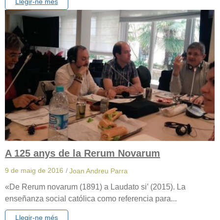
Llegir-ne més
A 125 anys de la Rerum Novarum
9 de maig de 2016
/
Joan Andreu Parra
«De Rerum novarum (1891) a Laudato si’ (2015). La
enseñanza social católica como referencia para...
Llegir-ne més