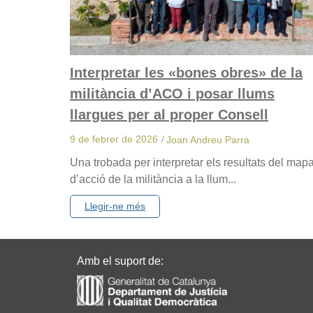
Interpretar les «bones obres» de la
militància d’ACO i posar llums
llargues per al proper Consell
9 de febrer de 2026
/
Joan Andreu Parra
Una trobada per interpretar els resultats del map
d’acció de la militància a la llum...
Llegir-ne més
Amb el suport de: