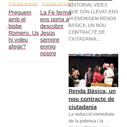
Entrada anterior
Entrada següent
EDITORIAL VIDES
QUE SÓN LLEVAT ENS
Preguem
La Fe ferma
HI ENDINSEM RENDA
amb el
ens porta a
BÀSICA, UN NOU
bisbe
descobrir
CONTRACTE DE
Romero. Us
Jesús
CIUTADANIA...
hi voleu
sempre
afegir?
enmig
nostre
Renda Bàsica, un
nou contracte de
ciutadania
La reducció immediata
de la pobresa i la