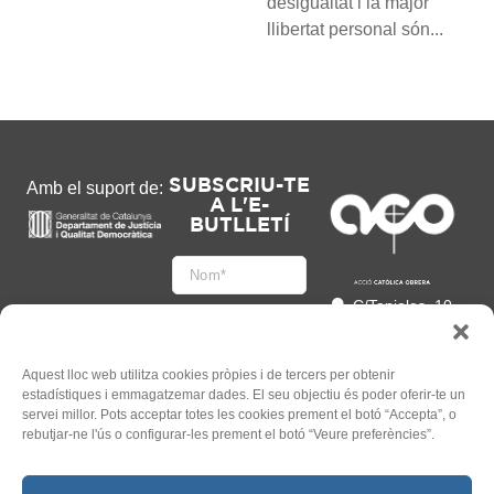
desigualtat i la major
llibertat personal són...
SUBSCRIU-TE
Amb el suport de:
A L'E-
BUTLLETÍ
C/Tapioles, 10
2n, 08004
Barcelona
93 505 86 86
Aquest lloc web utilitza cookies pròpies i de tercers per obtenir
estadístiques i emmagatzemar dades. El seu objectiu és poder oferir-te un
hola@acocat.org
servei millor. Pots acceptar totes les cookies prement el botó “Accepta”, o
Accepto
rebutjar-ne l'ús o configurar-les prement el botó “Veure preferències”.
l'
Informació legal
*