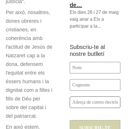
justícia".
de…
Per això, nosaltres,
Els dies 26 i 27 de maig
vaig anar a Elx a
dones obreres i
participar a la...
cristianes, en
coherència amb
Subscriu-te al
l'actitud de Jesús de
nostre butlletí
Natzaret cap a la
dona, defensem
l'equitat entre els
éssers humans i la
dignitat com a filles i
fills de Déu per
sobre del capital i
del patriarcat.
En això estem.