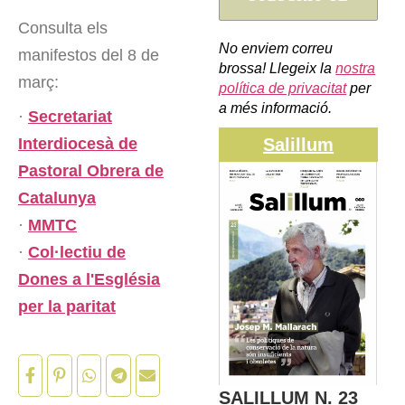
Consulta els
No enviem correu
manifestos del 8 de
brossa! Llegeix la
nostra
març:
política de privacitat
per
a més informació.
·
Secretariat
Salillum
Interdiocesà de
Pastoral Obrera de
Catalunya
·
MMTC
·
Col·lectiu de
Dones a l'Església
per la paritat
SALILLUM N. 23