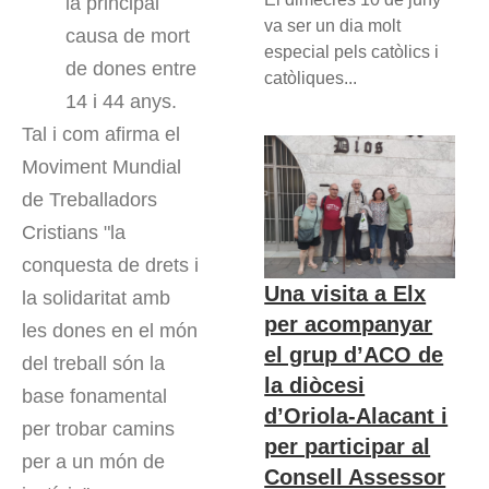
la principal
va ser un dia molt
causa de mort
especial pels catòlics i
de dones entre
catòliques...
14 i 44 anys.
Tal i com afirma el
Moviment Mundial
de Treballadors
Cristians "la
conquesta de drets i
Una visita a Elx
la solidaritat amb
per acompanyar
les dones en el món
el grup d’ACO de
del treball són la
la diòcesi
base fonamental
d’Oriola-Alacant i
per trobar camins
per participar al
per a un món de
Consell Assessor