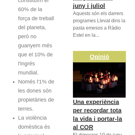
constituïm el
juny i juliol
60% de la
Aquests són els darrers
força de treball
programes Llevat dins la
del planeta,
pasta emesos a Ràdio
Estel en la...
però no
guanyem més
que el 10% de
Opinió
l'ingrés
mundial.
Només l'1% de
les dones són
propietàries de
Una experiència
terres.
per recordar tota
La violència
la vida i portar-la
al COR
domèstica és
El dimecres 10 de juny