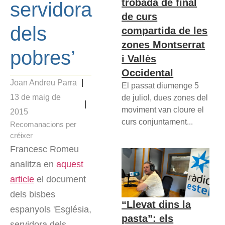
trobada de final
servidora
de curs
dels
compartida de les
zones Montserrat
pobres’
i Vallès
Occidental
Joan Andreu Parra
El passat diumenge 5
13 de maig de
de juliol, dues zones del
moviment van cloure el
2015
curs conjuntament...
Recomanacions per
créixer
Francesc Romeu
analitza en
aquest
article
el document
dels bisbes
“Llevat dins la
espanyols 'Església,
pasta”: els
servidora dels