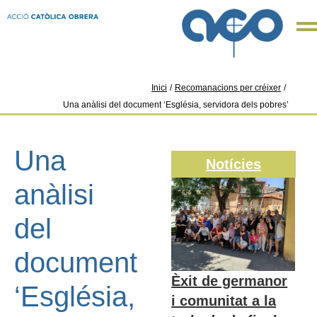
Inici
/
Recomanacions per créixer
/
Una anàlisi del document ‘Església, servidora dels pobres’
Una
Notícies
anàlisi
del
document
Èxit de germanor
‘Església,
i comunitat a la