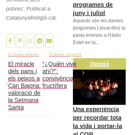
programes de
pobres'. Publicat a
juny i juliol
CatalunyaReligió.cat.
Aquests són els darrers
programes Llevat dins la
pasta emesos a Ràdio
Estel en la...
Entrada anterior
Entrada següent
Opinió
El miracle
“¿Quién vive
dels pans i
ahí?”:
els peixos a
convivència
Can Bajona:
fructífera
valoració de
la Setmana
Santa
Una experiència
per recordar tota
la vida i portar-la
al COR