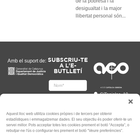
de la pobresa i la
desigualtat i la major
llibertat personal són...
SUBSCRIU-TE
Amb el suport de:
A L'E-
BUTLLETÍ
C/Tapioles, 10
2n, 08004
Barcelona
93 505 86 86
Aquest lloc web utilitza cookies pròpies i de tercers per obtenir
estadístiques i emmagatzemar dades. El seu objectiu és poder oferir-te un
hola@acocat.org
servei millor. Pots acceptar totes les cookies prement el botó “Accepta”, o
Accepto
rebutjar-ne l'ús o configurar-les prement el botó “Veure preferències”.
l'
Informació legal
*