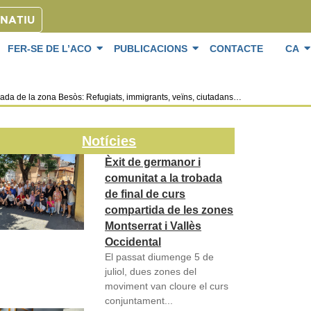
ONATIU
FER-SE DE L’ACO
PUBLICACIONS
CONTACTE
CA
ada de la zona Besòs: Refugiats, immigrants, veïns, ciutadans…
Notícies
Èxit de germanor i
comunitat a la trobada
de final de curs
compartida de les zones
Montserrat i Vallès
Occidental
El passat diumenge 5 de
juliol, dues zones del
moviment van cloure el curs
conjuntament...