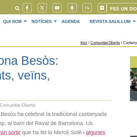
FES UN D
QUI SOM
NOTÍCIES
AGENDA
REVISTA SALILLUM
Inici
/
Comunitat Oberta
/
Castany
ona Besòs:
ts, veïns,
Comunitat Oberta
Besòs ha celebrat la tradicional castanyada
mp, al barri del Raval de Barcelona. Us
van sortir
que ha fet la Mercè Solé i
algunes