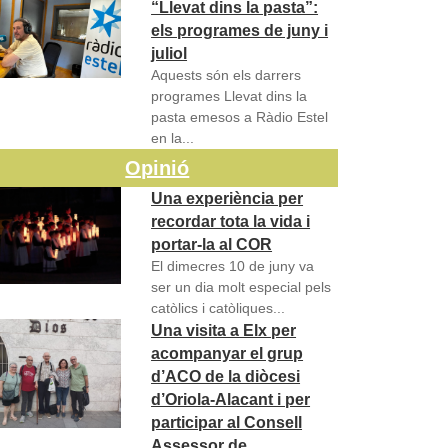
“Llevat dins la pasta”:
els programes de juny i
juliol
Aquests són els darrers
programes Llevat dins la
pasta emesos a Ràdio Estel
en la...
Opinió
Una experiència per
recordar tota la vida i
portar-la al COR
El dimecres 10 de juny va
ser un dia molt especial pels
catòlics i catòliques...
Una visita a Elx per
acompanyar el grup
d’ACO de la diòcesi
d’Oriola-Alacant i per
participar al Consell
Assessor de…