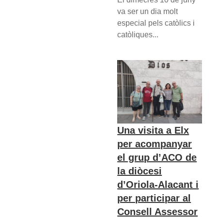
va ser un dia molt
especial pels catòlics i
catòliques...
Una visita a Elx
per acompanyar
el grup d’ACO de
la diòcesi
d’Oriola-Alacant i
per participar al
Consell Assessor