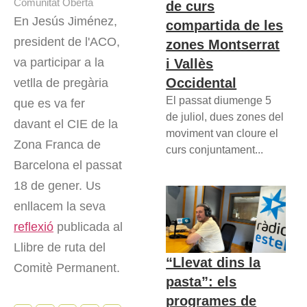
Comunitat Oberta
de curs
En Jesús Jiménez,
compartida de les
president de l'ACO,
zones Montserrat
va participar a la
i Vallès
Occidental
vetlla de pregària
El passat diumenge 5
que es va fer
de juliol, dues zones del
davant el CIE de la
moviment van cloure el
Zona Franca de
curs conjuntament...
Barcelona el passat
18 de gener. Us
enllacem la seva
reflexió
publicada al
Llibre de ruta del
“Llevat dins la
Comitè Permanent.
pasta”: els
programes de