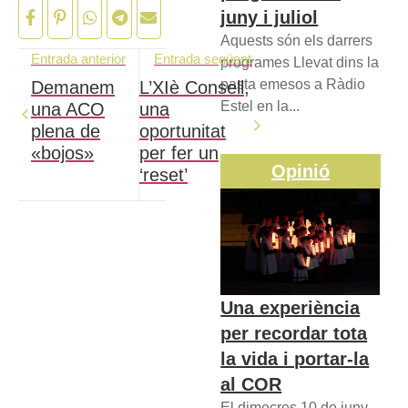
juny i juliol
Aquests són els darrers
Entrada anterior
Entrada següent
programes Llevat dins la
pasta emesos a Ràdio
Demanem
L’XIè Consell,
Estel en la...
una ACO
una
plena de
oportunitat
«bojos»
per fer un
Opinió
‘reset’
Una experiència
per recordar tota
la vida i portar-la
al COR
El dimecres 10 de juny