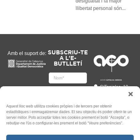
desigualtat i la major
llibertat personal són...
SUBSCRIU-TE
Amb el suport de:
A L'E-
BUTLLETÍ
C/Tapioles, 10
2n, 08004
Barcelona
93 505 86 86
Aquest lloc web utilitza cookies pròpies i de tercers per obtenir
estadístiques i emmagatzemar dades. El seu objectiu és poder oferir-te un
hola@acocat.org
servei millor. Pots acceptar totes les cookies prement el botó “Accepta”, o
Accepto
rebutjar-ne l'ús o configurar-les prement el botó “Veure preferències”.
l'
Informació legal
*