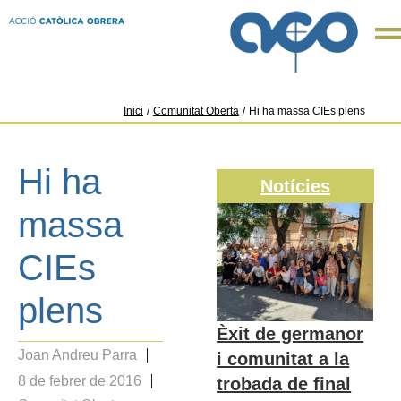
Inici
/
Comunitat Oberta
/
Hi ha massa CIEs plens
Hi ha
Notícies
massa
CIEs
plens
Èxit de germanor
Joan Andreu Parra
i comunitat a la
8 de febrer de 2016
trobada de final