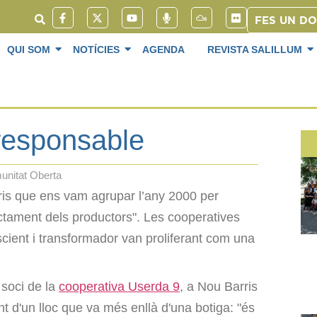
FES UN D
QUI SOM
NOTÍCIES
AGENDA
REVISTA SALILLUM
responsable
nitat Oberta
ris que ens vam agrupar l’any 2000 per
ectament dels productors". Les cooperatives
cient i transformador van proliferant com una
i soci de la
cooperativa Userda 9
, a Nou Barris
t d'un lloc que va més enllà d'una botiga: "és