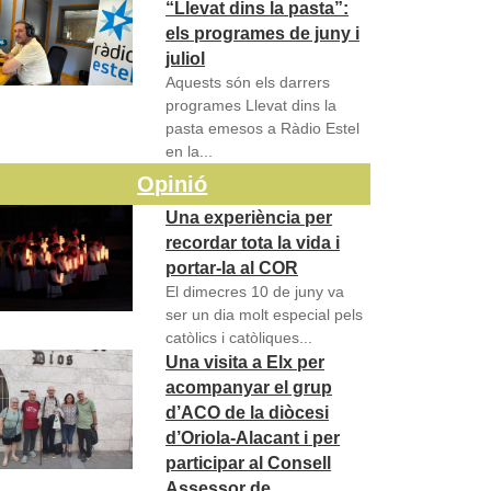
“Llevat dins la pasta”:
els programes de juny i
juliol
Aquests són els darrers
programes Llevat dins la
pasta emesos a Ràdio Estel
en la...
Opinió
Una experiència per
recordar tota la vida i
portar-la al COR
El dimecres 10 de juny va
ser un dia molt especial pels
catòlics i catòliques...
Una visita a Elx per
acompanyar el grup
d’ACO de la diòcesi
d’Oriola-Alacant i per
participar al Consell
Assessor de…