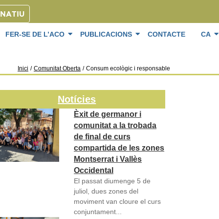
ONATIU
FER-SE DE L’ACO
PUBLICACIONS
CONTACTE
CA
Inici
/
Comunitat Oberta
/
Consum ecològic i responsable
Notícies
Èxit de germanor i
comunitat a la trobada
de final de curs
compartida de les zones
Montserrat i Vallès
Occidental
El passat diumenge 5 de
juliol, dues zones del
moviment van cloure el curs
conjuntament...