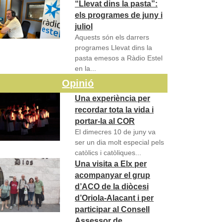
“Llevat dins la pasta”:
els programes de juny i
juliol
Aquests són els darrers
programes Llevat dins la
pasta emesos a Ràdio Estel
en la...
Opinió
Una experiència per
recordar tota la vida i
portar-la al COR
El dimecres 10 de juny va
ser un dia molt especial pels
catòlics i catòliques...
Una visita a Elx per
acompanyar el grup
d’ACO de la diòcesi
d’Oriola-Alacant i per
participar al Consell
Assessor de…