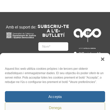
SUBSCRIU-TE
Amb el suport de:
A L'E-
BUTLLETÍ
C/Tapioles, 10
2n, 08004
Barcelona
93 505 86 86
Aquest lloc web utilitza cookies pròpies i de tercers per obtenir
estadístiques i emmagatzemar dades. El seu objectiu és poder oferir-te un
hola@acocat.org
servei millor. Pots acceptar totes les cookies prement el botó “Accepta”, o
Accepto
rebutjar-ne l'ús o configurar-les prement el botó “Veure preferències”.
l'
Informació legal
*
Accepta
Denega