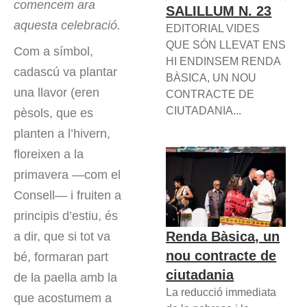
comencem ara
SALILLUM N. 23
aquesta celebració.
EDITORIAL VIDES
QUE SÓN LLEVAT ENS
Com a símbol,
HI ENDINSEM RENDA
cadascú va plantar
BÀSICA, UN NOU
una llavor (eren
CONTRACTE DE
CIUTADANIA...
pèsols, que es
planten a l’hivern,
floreixen a la
primavera —com el
Consell— i fruiten a
principis d’estiu, és
Renda Bàsica, un
a dir, que si tot va
nou contracte de
bé, formaran part
ciutadania
de la paella amb la
La reducció immediata
que acostumem a