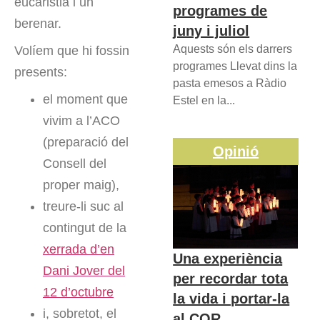
eucaristia i un
programes de
berenar.
juny i juliol
Aquests són els darrers
Volíem que hi fossin
programes Llevat dins la
presents:
pasta emesos a Ràdio
el moment que
Estel en la...
vivim a l’ACO
(preparació del
Opinió
Consell del
proper maig),
treure-li suc al
contingut de la
xerrada d’en
Una experiència
Dani Jover del
per recordar tota
12 d’octubre
la vida i portar-la
i, sobretot, el
al COR