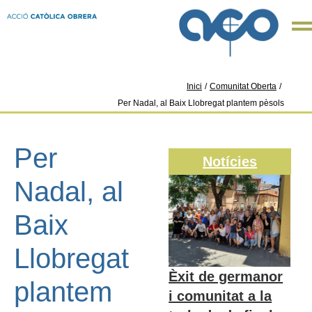
Inici
/
Comunitat Oberta
/
Per Nadal, al Baix Llobregat plantem pèsols
Per
Notícies
Nadal, al
Baix
Llobregat
Èxit de germanor
plantem
i comunitat a la