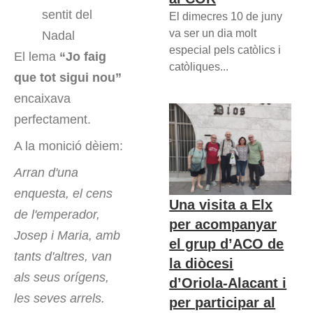
sentit del
El dimecres 10 de juny
va ser un dia molt
Nadal
especial pels catòlics i
El lema
“Jo faig
catòliques...
que tot sigui nou”
encaixava
perfectament.
A la monició dèiem:
Arran d'una
enquesta, el cens
Una visita a Elx
de l'emperador,
per acompanyar
Josep i Maria, amb
el grup d’ACO de
tants d'altres, van
la diòcesi
als seus orígens,
d’Oriola-Alacant i
les seves arrels.
per participar al