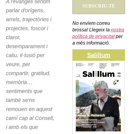
A l'evangeli sentim
parlar d'orígens,
arrels, trajectòries i
No enviem correu
projectes, foscor i
brossa! Llegeix la
nostra
política de privacitat
per
claror,
a més informació.
desemparament i
Salillum
caliu, il·lusió per
veure, per
compartir, gratitud,
memòria…
sentiments que
també se'ns
remouen en aquest
camí cap al Consell,
i amb els que