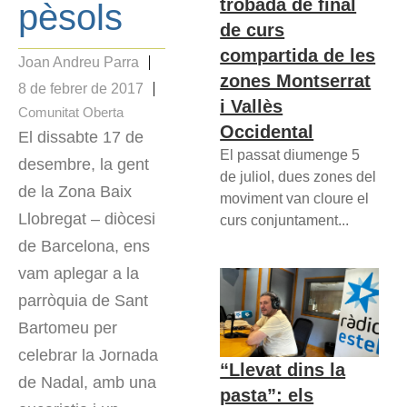
trobada de final
pèsols
de curs
compartida de les
Joan Andreu Parra
zones Montserrat
8 de febrer de 2017
i Vallès
Comunitat Oberta
Occidental
El dissabte 17 de
El passat diumenge 5
desembre, la gent
de juliol, dues zones del
de la Zona Baix
moviment van cloure el
Llobregat – diòcesi
curs conjuntament...
de Barcelona, ens
vam aplegar a la
parròquia de Sant
Bartomeu per
celebrar la Jornada
“Llevat dins la
de Nadal, amb una
pasta”: els