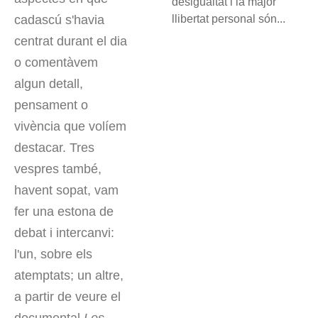
desigualtat i la major
llibertat personal són...
cadascú s'havia
centrat durant el dia
o comentàvem
algun detall,
pensament o
vivència que volíem
destacar. Tres
vespres també,
havent sopat, vam
fer una estona de
debat i intercanvi:
l'un, sobre els
atemptats; un altre,
a partir de veure el