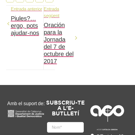
Entrada anterior
Entrada
següent
Piules?…
Oración
ergo, pots
para la
ajudar-nos
Jornada
del 7 de
octubre del
2017
SUBSCRIU-TE
Amb el suport de:
A L'E-
BUTLLETÍ