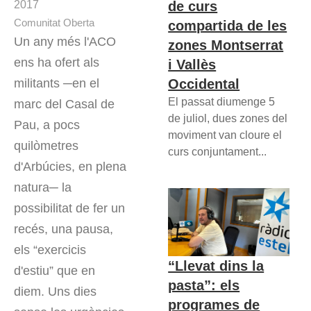
de curs
2017
Comunitat Oberta
compartida de les
Un any més l'ACO
zones Montserrat
ens ha ofert als
i Vallès
Occidental
militants ─en el
El passat diumenge 5
marc del Casal de
de juliol, dues zones del
Pau, a pocs
moviment van cloure el
quilòmetres
curs conjuntament...
d'Arbúcies, en plena
natura─ la
possibilitat de fer un
recés, una pausa,
els “exercicis
“Llevat dins la
d'estiu” que en
pasta”: els
diem. Uns dies
programes de