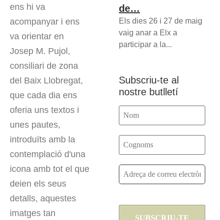
ens hi va
de…
Els dies 26 i 27 de maig
acompanyar i ens
vaig anar a Elx a
va orientar en
participar a la...
Josep M. Pujol,
consiliari de zona
Subscriu-te al
del Baix Llobregat,
nostre butlletí
que cada dia ens
oferia uns textos i
unes pautes,
introduïts amb la
contemplació d'una
icona amb tot el que
deien els seus
detalls, aquestes
imatges tan