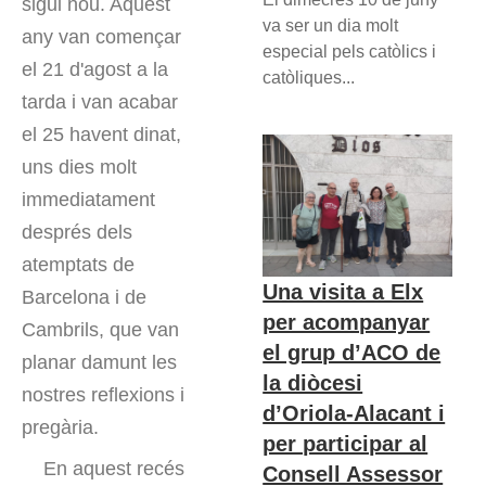
sigui nou. Aquest
va ser un dia molt
any van començar
especial pels catòlics i
el 21 d'agost a la
catòliques...
tarda i van acabar
el 25 havent dinat,
uns dies molt
immediatament
després dels
atemptats de
Una visita a Elx
Barcelona i de
per acompanyar
Cambrils, que van
el grup d’ACO de
planar damunt les
la diòcesi
nostres reflexions i
d’Oriola-Alacant i
pregària.
per participar al
En aquest recés
Consell Assessor