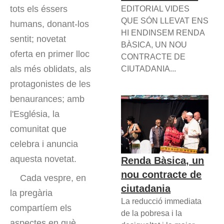
tots els éssers
EDITORIAL VIDES
QUE SÓN LLEVAT ENS
humans, donant-los
HI ENDINSEM RENDA
sentit; novetat
BÀSICA, UN NOU
oferta en primer lloc
CONTRACTE DE
als més oblidats, als
CIUTADANIA...
protagonistes de les
benaurances; amb
l'Església, la
comunitat que
celebra i anuncia
aquesta novetat.
Renda Bàsica, un
nou contracte de
Cada vespre, en
ciutadania
la pregària
La reducció immediata
compartíem els
de la pobresa i la
aspectes en què