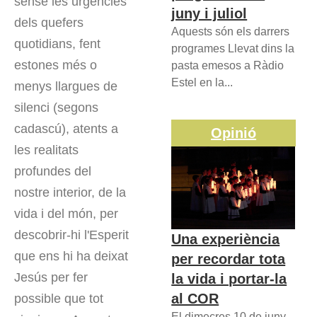
sense les urgències
juny i juliol
dels quefers
Aquests són els darrers
quotidians, fent
programes Llevat dins la
estones més o
pasta emesos a Ràdio
Estel en la...
menys llargues de
silenci (segons
cadascú), atents a
Opinió
les realitats
profundes del
nostre interior, de la
vida i del món, per
descobrir-hi l'Esperit
Una experiència
que ens hi ha deixat
per recordar tota
Jesús per fer
la vida i portar-la
al COR
possible que tot
El dimecres 10 de juny