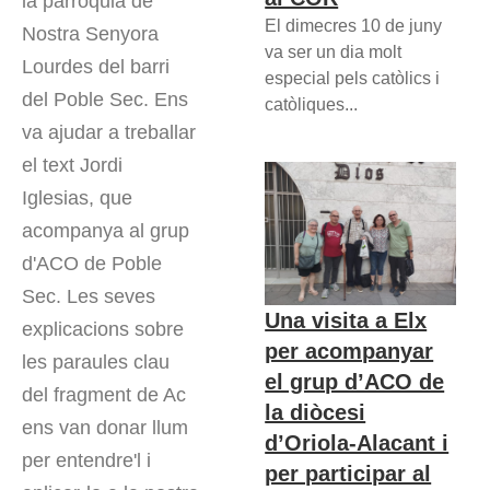
la parròquia de
El dimecres 10 de juny
Nostra Senyora
va ser un dia molt
Lourdes del barri
especial pels catòlics i
del Poble Sec. Ens
catòliques...
va ajudar a treballar
el text Jordi
Iglesias, que
acompanya al grup
d'ACO de Poble
Sec. Les seves
Una visita a Elx
explicacions sobre
per acompanyar
les paraules clau
el grup d’ACO de
del fragment de Ac
la diòcesi
ens van donar llum
d’Oriola-Alacant i
per entendre'l i
per participar al