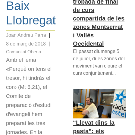
trobada de final
Baix
de curs
Llobregat
compartida de les
zones Montserrat
i Vallès
Joan Andreu Parra
Occidental
8 de març de 2018
El passat diumenge 5
Comunitat Oberta
de juliol, dues zones del
Amb el lema
moviment van cloure el
«Perquè on tens el
curs conjuntament...
tresor, hi tindràs el
cor» (Mt 6,21), el
Comitè de
preparació d'estudi
d'evangeli hem
“Llevat dins la
preparat les tres
pasta”: els
jornades. En la