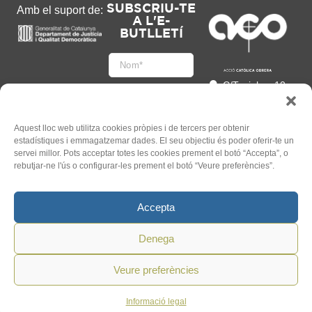
SUBSCRIU-TE
Amb el suport de:
A L'E-
BUTLLETÍ
C/Tapioles, 10
2n, 08004
Barcelona
93 505 86 86
Aquest lloc web utilitza cookies pròpies i de tercers per obtenir
estadístiques i emmagatzemar dades. El seu objectiu és poder oferir-te un
hola@acocat.org
servei millor. Pots acceptar totes les cookies prement el botó “Accepta”, o
Accepto
rebutjar-ne l'ús o configurar-les prement el botó “Veure preferències”.
l'
Informació legal
*
Accepta
Denega
Veure preferències
©
2026
ACO. Tots els Drets
Un web de
Mauricio
Reservats.
Informació legal
Mardones