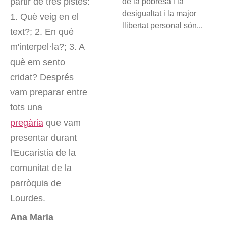
partir de tres pistes:
de la pobresa i la
desigualtat i la major
1. Què veig en el
llibertat personal són...
text?; 2. En què
m'interpel·la?; 3. A
què em sento
cridat? Després
vam preparar entre
tots una
pregària
que vam
presentar durant
l'Eucaristia de la
comunitat de la
parròquia de
Lourdes.
Ana Maria