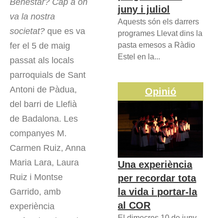
Benestar? Cap a on
juny i juliol
va la nostra
Aquests són els darrers
societat?
que es va
programes Llevat dins la
fer el 5 de maig
pasta emesos a Ràdio
Estel en la...
passat als locals
parroquials de Sant
Antoni de Pàdua,
Opinió
del barri de Llefià
de Badalona. Les
companyes M.
Carmen Ruiz, Anna
Maria Lara, Laura
Una experiència
Ruiz i Montse
per recordar tota
la vida i portar-la
Garrido, amb
al COR
experiència
El dimecres 10 de juny