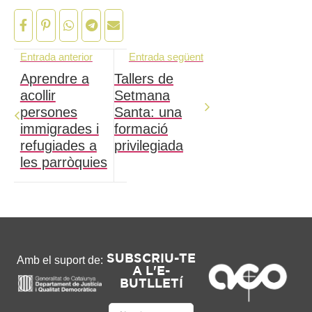
Entrada anterior
Entrada següent
Aprendre a
Tallers de
acollir
Setmana
persones
Santa: una
immigrades i
formació
refugiades a
privilegiada
les parròquies
SUBSCRIU-TE
Amb el suport de:
A L'E-
BUTLLETÍ