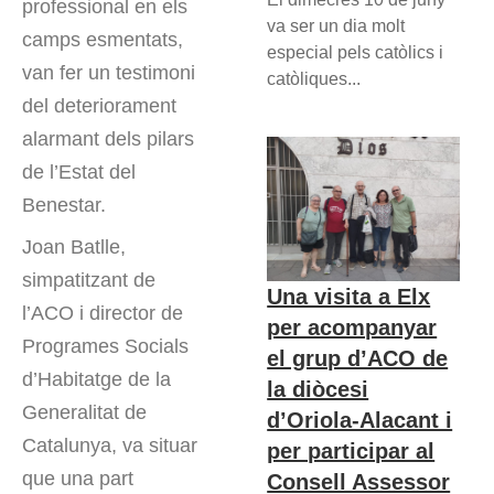
professional en els
va ser un dia molt
camps esmentats,
especial pels catòlics i
van fer un testimoni
catòliques...
del deteriorament
alarmant dels pilars
de l’Estat del
Benestar.
Joan Batlle,
simpatitzant de
Una visita a Elx
l’ACO i director de
per acompanyar
Programes Socials
el grup d’ACO de
d’Habitatge de la
la diòcesi
Generalitat de
d’Oriola-Alacant i
Catalunya, va situar
per participar al
que una part
Consell Assessor