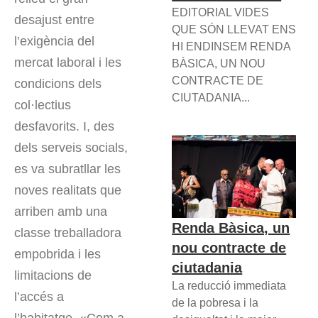
EDITORIAL VIDES
desajust entre
QUE SÓN LLEVAT ENS
l’exigència del
HI ENDINSEM RENDA
mercat laboral i les
BÀSICA, UN NOU
CONTRACTE DE
condicions dels
CIUTADANIA...
col·lectius
desfavorits. I, des
dels serveis socials,
es va subratllar les
noves realitats que
arriben amb una
Renda Bàsica, un
classe treballadora
nou contracte de
empobrida i les
ciutadania
limitacions de
La reducció immediata
l’accés a
de la pobresa i la