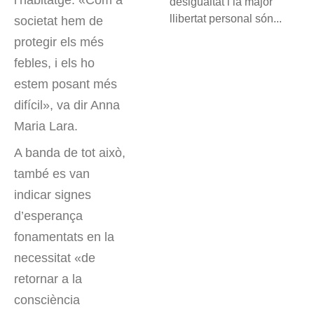
l’habitatge. «Com a
desigualtat i la major
llibertat personal són...
societat hem de
protegir els més
febles, i els ho
estem posant més
difícil», va dir Anna
Maria Lara.
A banda de tot això,
també es van
indicar signes
d’esperança
fonamentats en la
necessitat «de
retornar a la
consciència