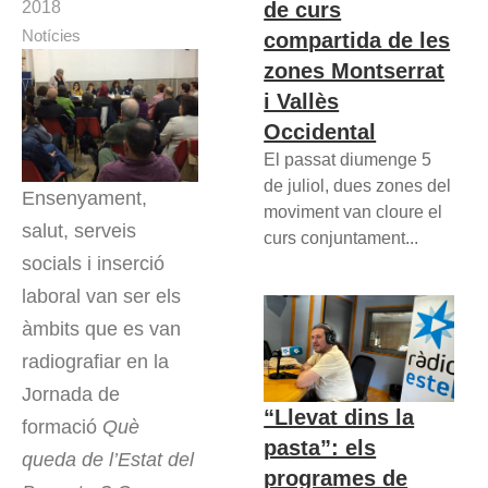
de curs
2018
Notícies
compartida de les
zones Montserrat
i Vallès
Occidental
El passat diumenge 5
de juliol, dues zones del
Ensenyament,
moviment van cloure el
salut, serveis
curs conjuntament...
socials i inserció
laboral van ser els
àmbits que es van
radiografiar en la
Jornada de
“Llevat dins la
formació
Què
pasta”: els
queda de l’Estat del
programes de