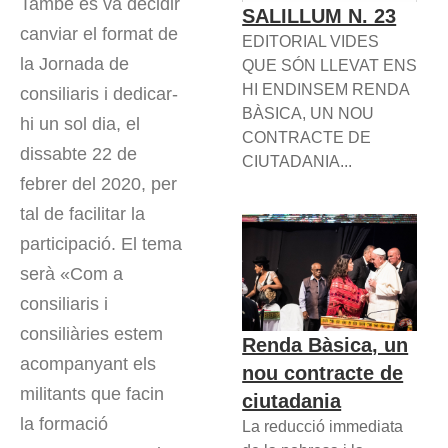
També es va decidir
SALILLUM N. 23
canviar el format de
EDITORIAL VIDES
la Jornada de
QUE SÓN LLEVAT ENS
HI ENDINSEM RENDA
consiliaris i dedicar-
BÀSICA, UN NOU
hi un sol dia, el
CONTRACTE DE
dissabte 22 de
CIUTADANIA...
febrer del 2020, per
tal de facilitar la
participació. El tema
serà «Com a
consiliaris i
consiliàries estem
Renda Bàsica, un
acompanyant els
nou contracte de
militants que facin
ciutadania
la formació
La reducció immediata