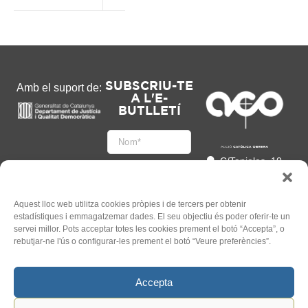
SUBSCRIU-TE
Amb el suport de:
A L'E-
BUTLLETÍ
C/Tapioles, 10
2n, 08004
Barcelona
93 505 86 86
Aquest lloc web utilitza cookies pròpies i de tercers per obtenir
estadístiques i emmagatzemar dades. El seu objectiu és poder oferir-te un
hola@acocat.org
servei millor. Pots acceptar totes les cookies prement el botó “Accepta”, o
Accepto
rebutjar-ne l'ús o configurar-les prement el botó “Veure preferències”.
l'
Informació legal
*
Accepta