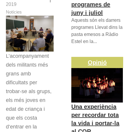
programes de
2019
juny i juliol
Notícies
Aquests són els darrers
programes Llevat dins la
pasta emesos a Ràdio
Estel en la...
L’acompanyament
Opinió
dels militants més
grans amb
dificultats per
trobar-se als grups,
els més joves en
Una experiència
edat de criança i
per recordar tota
que els costa
la vida i portar-la
d’entrar en la
al COR