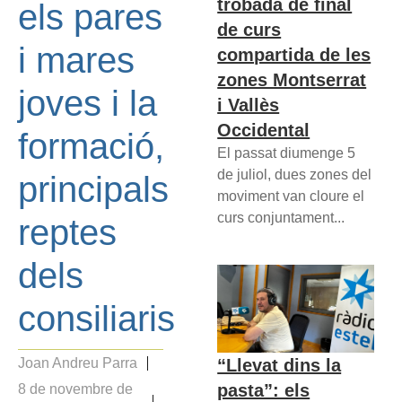
trobada de final
els pares
de curs
i mares
compartida de les
zones Montserrat
joves i la
i Vallès
Occidental
formació,
El passat diumenge 5
de juliol, dues zones del
principals
moviment van cloure el
curs conjuntament...
reptes
dels
consiliaris
“Llevat dins la
Joan Andreu Parra
pasta”: els
8 de novembre de