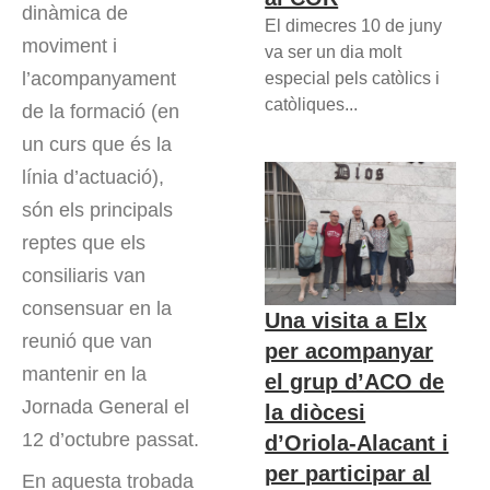
dinàmica de
El dimecres 10 de juny
moviment i
va ser un dia molt
l’acompanyament
especial pels catòlics i
catòliques...
de la formació (en
un curs que és la
línia d’actuació),
són els principals
reptes que els
consiliaris van
consensuar en la
Una visita a Elx
reunió que van
per acompanyar
mantenir en la
el grup d’ACO de
Jornada General el
la diòcesi
12 d’octubre passat.
d’Oriola-Alacant i
per participar al
En aquesta trobada