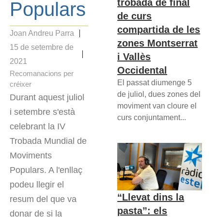
trobada de final
Populars
de curs
compartida de les
Joan Andreu Parra
zones Montserrat
15 de setembre de
i Vallès
2021
Occidental
Recomanacions per
El passat diumenge 5
créixer
de juliol, dues zones del
Durant aquest juliol
moviment van cloure el
i setembre s'està
curs conjuntament...
celebrant la IV
Trobada Mundial de
Moviments
Populars. A l'enllaç
podeu llegir el
“Llevat dins la
resum del que va
pasta”: els
donar de si la