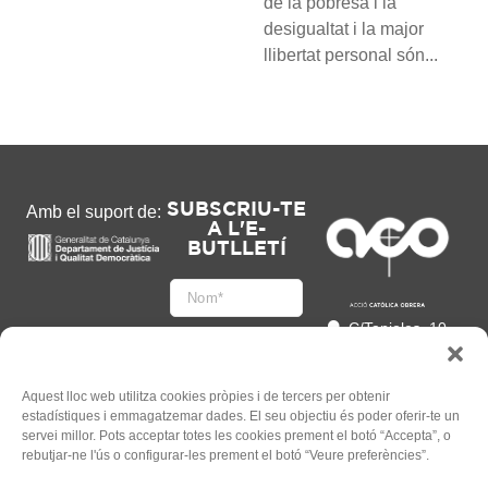
de la pobresa i la
desigualtat i la major
llibertat personal són...
SUBSCRIU-TE
Amb el suport de:
A L'E-
BUTLLETÍ
C/Tapioles, 10
2n, 08004
Barcelona
93 505 86 86
Aquest lloc web utilitza cookies pròpies i de tercers per obtenir
estadístiques i emmagatzemar dades. El seu objectiu és poder oferir-te un
hola@acocat.org
servei millor. Pots acceptar totes les cookies prement el botó “Accepta”, o
Accepto
rebutjar-ne l'ús o configurar-les prement el botó “Veure preferències”.
l'
Informació legal
*