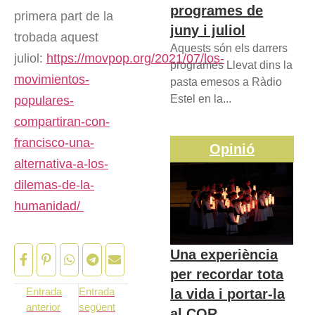
programes de
primera part de la
juny i juliol
trobada aquest
Aquests són els darrers
juliol:
https://movpop.org/2021/07/los-
programes Llevat dins la
movimientos-
pasta emesos a Ràdio
Estel en la...
populares-
compartiran-con-
francisco-una-
Opinió
alternativa-a-los-
dilemas-de-la-
humanidad/
Una experiència
per recordar tota
Entrada
Entrada
la vida i portar-la
anterior
següent
al COR