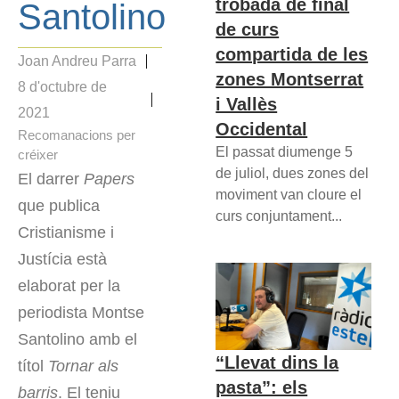
trobada de final
Santolino
de curs
compartida de les
Joan Andreu Parra
zones Montserrat
8 d'octubre de
i Vallès
2021
Occidental
Recomanacions per
El passat diumenge 5
créixer
de juliol, dues zones del
El darrer
Papers
moviment van cloure el
que publica
curs conjuntament...
Cristianisme i
Justícia està
elaborat per la
periodista Montse
Santolino amb el
“Llevat dins la
títol
Tornar als
pasta”: els
barris
. El teniu