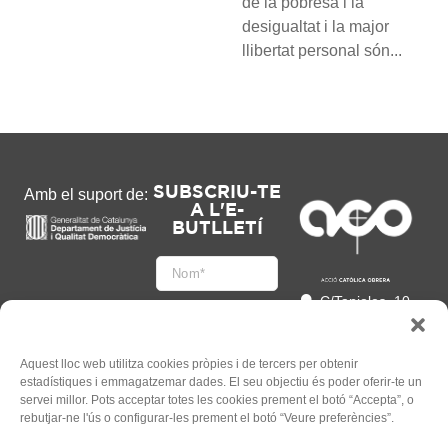
de la pobresa i la
desigualtat i la major
llibertat personal són...
SUBSCRIU-TE
Amb el suport de:
A L'E-
BUTLLETÍ
C/Tapioles, 10
2n, 08004
Barcelona
93 505 86 86
Aquest lloc web utilitza cookies pròpies i de tercers per obtenir
estadístiques i emmagatzemar dades. El seu objectiu és poder oferir-te un
hola@acocat.org
servei millor. Pots acceptar totes les cookies prement el botó “Accepta”, o
Accepto
rebutjar-ne l'ús o configurar-les prement el botó “Veure preferències”.
l'
Informació legal
*