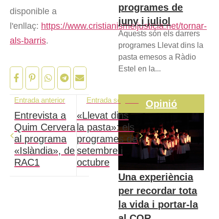
programes de
disponible a
juny i juliol
l'enllaç:
https://www.cristianismeijusticia.net/tornar-
Aquests són els darrers
als-barris
.
programes Llevat dins la
pasta emesos a Ràdio
Estel en la...
Entrada anterior
Entrada següent
Opinió
Entrevista a
«Llevat dins
Quim Cervera
la pasta»: els
al programa
programes de
«Islàndia», de
setembre i
RAC1
octubre
Una experiència
per recordar tota
la vida i portar-la
al COR