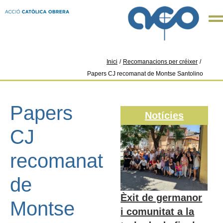
Inici
/
Recomanacions per créixer
/
Papers CJ recomanat de Montse Santolino
Papers
Notícies
CJ
recomanat
de
Èxit de germanor
Montse
i comunitat a la