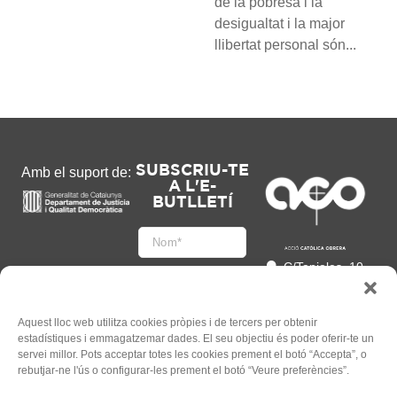
de la pobresa i la
desigualtat i la major
llibertat personal són...
SUBSCRIU-TE
Amb el suport de:
A L'E-
BUTLLETÍ
C/Tapioles, 10
2n, 08004
Barcelona
93 505 86 86
Aquest lloc web utilitza cookies pròpies i de tercers per obtenir
estadístiques i emmagatzemar dades. El seu objectiu és poder oferir-te un
hola@acocat.org
servei millor. Pots acceptar totes les cookies prement el botó “Accepta”, o
Accepto
rebutjar-ne l'ús o configurar-les prement el botó “Veure preferències”.
l'
Informació legal
*