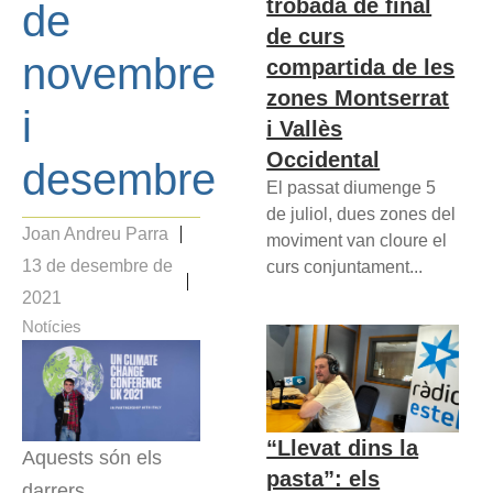
trobada de final
de
de curs
novembre
compartida de les
zones Montserrat
i
i Vallès
Occidental
desembre
El passat diumenge 5
de juliol, dues zones del
Joan Andreu Parra
moviment van cloure el
13 de desembre de
curs conjuntament...
2021
Notícies
“Llevat dins la
Aquests són els
pasta”: els
darrers