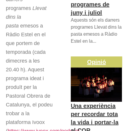
programes de
programes
Llevat
juny i juliol
dins la
Aquests són els darrers
pasta
emesos a
programes Llevat dins la
Ràdio Estel en el
pasta emesos a Ràdio
Estel en la...
que portem de
temporada (cada
dimecres a les
Opinió
20.40 h). Aquest
programa ideat i
produït per la
Pastoral Obrera de
Catalunya, el podeu
Una experiència
trobar a la
per recordar tota
la vida i portar-la
plataforma Ivoox
al COR
(
https://www.ivoox.com/podcast-