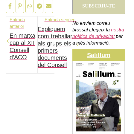
Entrada
Entrada següent
No enviem correu
anterior
Expliquem
brossa! Llegeix la
nostra
En marxa
com treballar
política de privacitat
per
cap al XII
als grups els
a més informació.
Consell
primers
Salillum
d’ACO
documents
del Consell