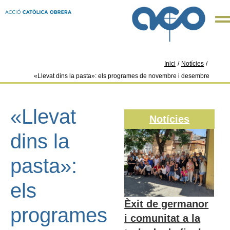
Inici
/
Notícies
/
«Llevat dins la pasta»: els programes de novembre i desembre
«Llevat
Notícies
dins la
pasta»:
els
Èxit de germanor
programes
i comunitat a la