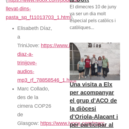
El dimecres 10 de juny
llevat-dins-
va ser un dia molt
pasta_sq_f11013703_1.html
).
especial pels catòlics i
catòliques...
Elisabeth Díaz,
a
TriniJove:
https://www.ivoox.com/elisabeth-
diaz-a-
trinijove-
audios-
mp3_rf_78858546_1.html
Una visita a Elx
Marc Collado,
per acompanyar
des de la
el grup d’ACO de
cimera COP26
la diòcesi
de
d’Oriola-Alacant i
Glasgow:
https://www.ivoox.com/marc-
per participar al