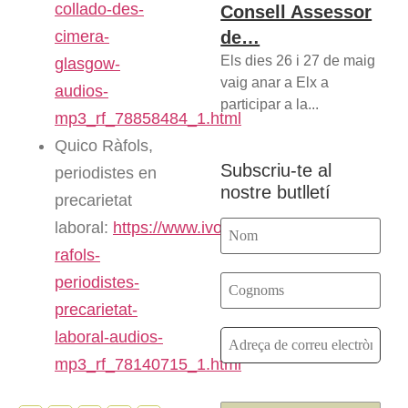
collado-des-
Consell Assessor
cimera-
de…
Els dies 26 i 27 de maig
glasgow-
vaig anar a Elx a
audios-
participar a la...
mp3_rf_78858484_1.html
Quico Ràfols,
Subscriu-te al
periodistes en
nostre butlletí
precarietat
laboral:
https://www.ivoox.com/quico-
rafols-
periodistes-
precarietat-
laboral-audios-
mp3_rf_78140715_1.html