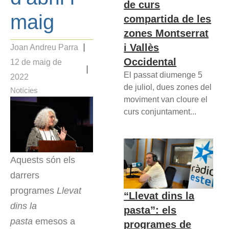
de curs
maig
compartida de les
zones Montserrat
i Vallès
Joan Andreu Parra
Occidental
12 de maig de
El passat diumenge 5
2022
de juliol, dues zones del
Notícies
moviment van cloure el
curs conjuntament...
Aquests són els
darrers
programes
Llevat
“Llevat dins la
dins la
pasta”: els
pasta
emesos a
programes de