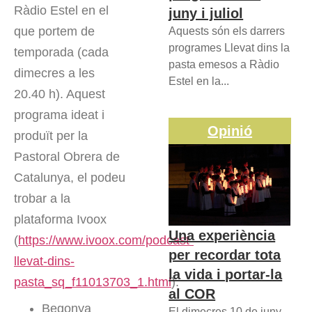
Ràdio Estel en el
juny i juliol
que portem de
Aquests són els darrers
programes Llevat dins la
temporada (cada
pasta emesos a Ràdio
dimecres a les
Estel en la...
20.40 h). Aquest
programa ideat i
Opinió
produït per la
Pastoral Obrera de
Catalunya, el podeu
trobar a la
plataforma Ivoox
Una experiència
(
https://www.ivoox.com/podcast-
per recordar tota
llevat-dins-
la vida i portar-la
pasta_sq_f11013703_1.html
).
al COR
Begonya
El dimecres 10 de juny