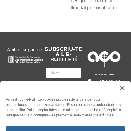
desigualtat i la major
llibertat personal són...
SUBSCRIU-TE
Amb el suport de:
A L'E-
BUTLLETÍ
C/Tapioles, 10
2n, 08004
Barcelona
93 505 86 86
Aquest lloc web utilitza cookies pròpies i de tercers per obtenir
estadístiques i emmagatzemar dades. El seu objectiu és poder oferir-te un
hola@acocat.org
servei millor. Pots acceptar totes les cookies prement el botó “Accepta”, o
Accepto
rebutjar-ne l'ús o configurar-les prement el botó “Veure preferències”.
l'
Informació legal
*