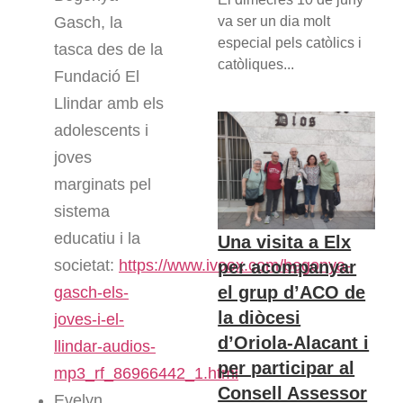
Gasch, la
va ser un dia molt
especial pels catòlics i
tasca des de la
catòliques...
Fundació El
Llindar amb els
adolescents i
joves
marginats pel
sistema
educatiu i la
Una visita a Elx
societat:
https://www.ivoox.com/begonya-
per acompanyar
el grup d’ACO de
gasch-els-
la diòcesi
joves-i-el-
d’Oriola-Alacant i
llindar-audios-
per participar al
mp3_rf_86966442_1.html
Consell Assessor
Evelyn