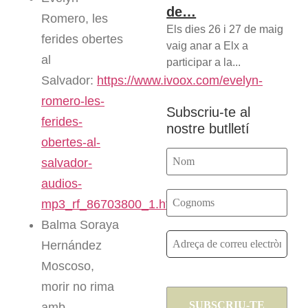
de…
Romero, les
Els dies 26 i 27 de maig
ferides obertes
vaig anar a Elx a
al
participar a la...
Salvador:
https://www.ivoox.com/evelyn-
romero-les-
Subscriu-te al
ferides-
nostre butlletí
obertes-al-
salvador-
audios-
mp3_rf_86703800_1.html
Balma Soraya
Hernández
Moscoso,
morir no rima
amb