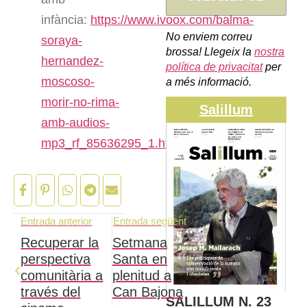
infància:
https://www.ivoox.com/balma-
No enviem correu
soraya-
brossa! Llegeix la
nostra
hernandez-
política de privacitat
per
moscoso-
a més informació.
morir-no-rima-
Salillum
amb-audios-
mp3_rf_85636295_1.html
Entrada anterior
Entrada següent
Recuperar la
Setmana
perspectiva
Santa en
comunitària a
plenitud a
través del
Can Bajona
SALILLUM N. 23