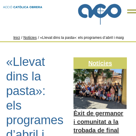
Inici
/
Notícies
/
«Llevat dins la pasta»: els programes d’abril i maig
«Llevat
Notícies
dins la
pasta»:
els
Èxit de germanor
programes
i comunitat a la
trobada de final
d’abril i