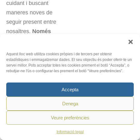
cuidant i buscant
maneres noves de
seguir present entre
nosaltres.
Només
des d'aquí podrem
seguir INICIANT
i
Aquest lloc web utilitza cookies pròpies i de tercers per obtenir
trucant als altres.
estadístiques i emmagatzemar dades. El seu objectiu és poder oferir-te un
servei millor. Pots acceptar totes les cookies prement el botó “Accepta”, o
Primer jo mateix/a
rebutjar-ne l'ús o configurar-les prement el botó “Veure preferències”.
m'he de trobar bé,
al meu lloc,
Accepta
convençut/da i feliç.
Denega
Després ja arribarà
l'anunci, perquè
Veure preferències
l'anunci arriba
Informació legal
només quan un és