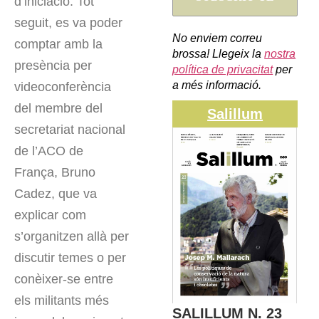
d’iniciació. Tot
seguit, es va poder
No enviem correu
comptar amb la
brossa! Llegeix la
nostra
presència per
política de privacitat
per
a més informació.
videoconferència
del membre del
Salillum
secretariat nacional
de l’ACO de
França, Bruno
Cadez, que va
explicar com
s’organitzen allà per
discutir temes o per
conèixer-se entre
els militants més
SALILLUM N. 23