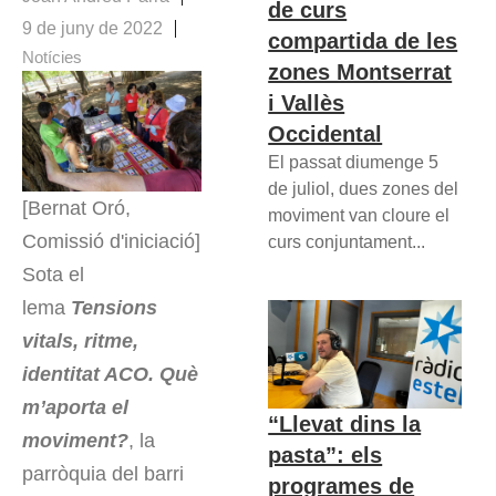
de curs
9 de juny de 2022
compartida de les
Notícies
zones Montserrat
i Vallès
Occidental
El passat diumenge 5
de juliol, dues zones del
[Bernat Oró,
moviment van cloure el
Comissió d'iniciació]
curs conjuntament...
Sota el
lema
Tensions
vitals, ritme,
identitat ACO. Què
m’aporta el
“Llevat dins la
moviment?
, la
pasta”: els
parròquia del barri
programes de