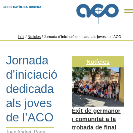
Inici
/
Notícies
/
Jornada d’iniciació dedicada als joves de l’ACO
Jornada
Notícies
d’iniciació
dedicada
als joves
Èxit de germanor
de l’ACO
i comunitat a la
trobada de final
Joan Andreu Parra