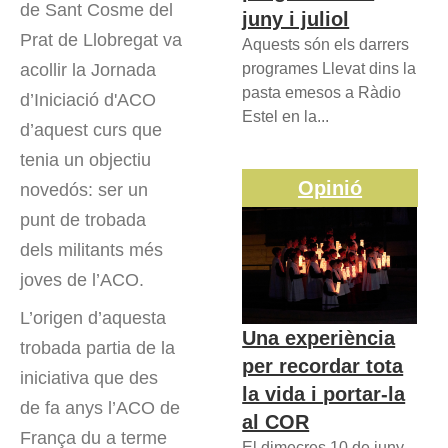
de Sant Cosme del
juny i juliol
Prat de Llobregat va
Aquests són els darrers
acollir la Jornada
programes Llevat dins la
pasta emesos a Ràdio
d’Iniciació d'ACO
Estel en la...
d’aquest curs que
tenia un objectiu
Opinió
novedós: ser un
punt de trobada
dels militants més
joves de l’ACO.
L’origen d’aquesta
Una experiència
trobada partia de la
per recordar tota
iniciativa que des
la vida i portar-la
de fa anys l’ACO de
al COR
França du a terme
El dimecres 10 de juny