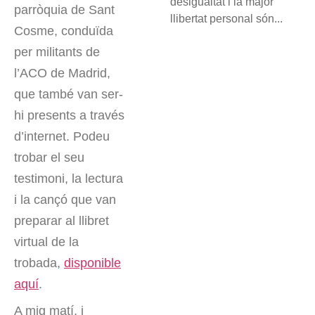
desigualtat i la major
parròquia de Sant
llibertat personal són...
Cosme, conduïda
per militants de
l’ACO de Madrid,
que també van ser-
hi presents a través
d’internet. Podeu
trobar el seu
testimoni, la lectura
i la cançó que van
preparar al llibret
virtual de la
trobada,
disponible
aquí
.
A mig matí, i