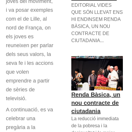
joves del moviment,
EDITORIAL VIDES
i va posar exemples
QUE SÓN LLEVAT ENS
com el de Lille, al
HI ENDINSEM RENDA
BÀSICA, UN NOU
nord de França, on
CONTRACTE DE
els joves es
CIUTADANIA...
reuneixen per parlar
dels seus valors, la
seva fe i les accions
que volen
emprendre a partir
de sèries de
Renda Bàsica, un
televisió.
nou contracte de
A continuació, es va
ciutadania
celebrar una
La reducció immediata
de la pobresa i la
pregària a la