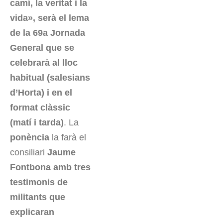
camí, la veritat i la
vida», serà el lema
de la 69a Jornada
General que se
celebrarà al lloc
habitual (salesians
d’Horta) i en el
format clàssic
(matí i tarda)
. La
ponència
la farà el
consiliari
Jaume
Fontbona amb tres
testimonis de
militants que
explicaran