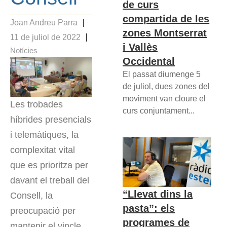
de curs
compartida de les
Joan Andreu Parra
zones Montserrat
11 de juliol de 2022
i Vallès
Notícies
Occidental
El passat diumenge 5
de juliol, dues zones del
moviment van cloure el
Les trobades
curs conjuntament...
híbrides presencials
i telemàtiques, la
complexitat vital
que es prioritza per
davant el treball del
“Llevat dins la
Consell, la
pasta”: els
preocupació per
programes de
mantenir el vincle