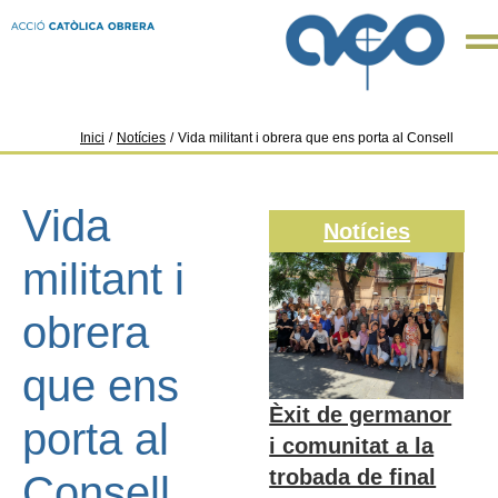
Inici
/
Notícies
/
Vida militant i obrera que ens porta al Consell
Vida
Notícies
militant i
obrera
que ens
Èxit de germanor
porta al
i comunitat a la
trobada de final
Consell