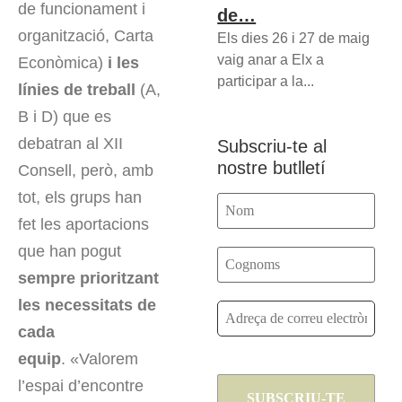
de funcionament i
de…
organització, Carta
Els dies 26 i 27 de maig
vaig anar a Elx a
Econòmica)
i les
participar a la...
línies de treball
(A,
B i D) que es
debatran al XII
Subscriu-te al
nostre butlletí
Consell, però, amb
tot, els grups han
fet les aportacions
que han pogut
sempre prioritzant
les necessitats de
cada
equip
. «Valorem
l’espai d’encontre