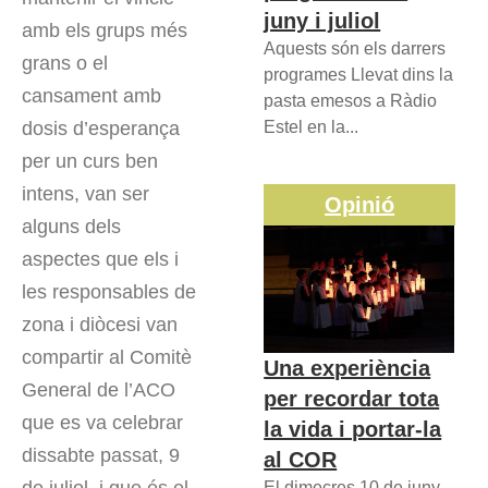
juny i juliol
amb els grups més
Aquests són els darrers
grans o el
programes Llevat dins la
cansament amb
pasta emesos a Ràdio
Estel en la...
dosis d’esperança
per un curs ben
intens, van ser
Opinió
alguns dels
aspectes que els i
les responsables de
zona i diòcesi van
compartir al Comitè
Una experiència
General de l’ACO
per recordar tota
que es va celebrar
la vida i portar-la
dissabte passat, 9
al COR
El dimecres 10 de juny