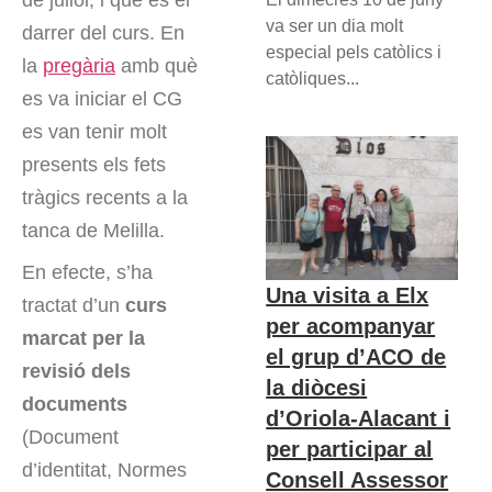
de juliol, i que és el
va ser un dia molt
darrer del curs. En
especial pels catòlics i
la
pregària
amb què
catòliques...
es va iniciar el CG
es van tenir molt
presents els fets
tràgics recents a la
tanca de Melilla.
En efecte, s’ha
Una visita a Elx
tractat d’un
curs
per acompanyar
marcat per la
el grup d’ACO de
revisió dels
la diòcesi
documents
d’Oriola-Alacant i
(Document
per participar al
d’identitat, Normes
Consell Assessor