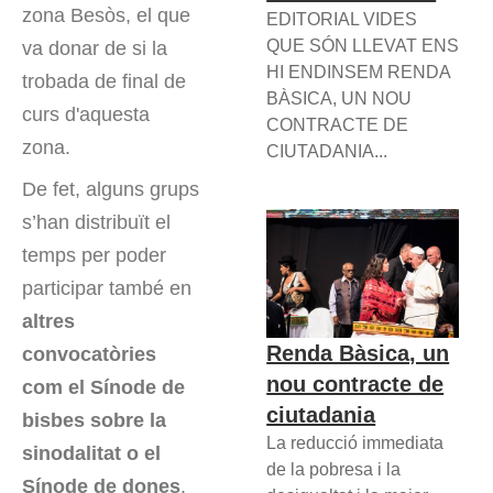
zona Besòs, el que
EDITORIAL VIDES
QUE SÓN LLEVAT ENS
va donar de si la
HI ENDINSEM RENDA
trobada de final de
BÀSICA, UN NOU
curs d'aquesta
CONTRACTE DE
zona.
CIUTADANIA...
De fet, alguns grups
s’han distribuït el
temps per poder
participar també en
altres
Renda Bàsica, un
convocatòries
nou contracte de
com el Sínode de
ciutadania
bisbes sobre la
La reducció immediata
sinodalitat o el
de la pobresa i la
Sínode de dones
.