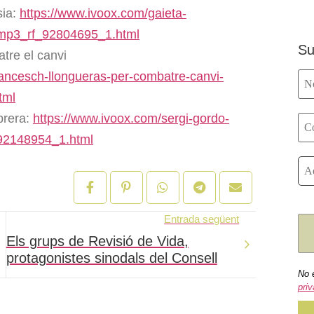
sia:
https://www.ivoox.com/gaieta-
-mp3_rf_92804695_1.html
Su
tre el canvi
rancesch-llongueras-per-combatre-canvi-
tml
brera:
https://www.ivoox.com/sergi-gordo-
_92148954_1.html
Entrada següent
Els grups de Revisió de Vida,
protagonistes sinodals del Consell
No 
priv