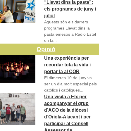
“Llevat dins la pasta”:
els programes de juny i
juliol
Aquests són els darrers
programes Llevat dins la
pasta emesos a Ràdio Estel
en la...
Opinió
Una experiència per
recordar tota la vida i
portar-la al COR
El dimecres 10 de juny va
ser un dia molt especial pels
catòlics i catòliques...
Una visita a Elx per
acompanyar el grup
d’ACO de la diòcesi
d’Oriola-Alacant i per
participar al Consell
Assessor de…