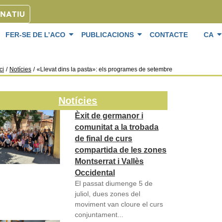
ONATIU
FER-SE DE L’ACO
PUBLICACIONS
CONTACTE
CA
ci
/
Notícies
/
«Llevat dins la pasta»: els programes de setembre
Notícies
Èxit de germanor i
comunitat a la trobada
de final de curs
compartida de les zones
Montserrat i Vallès
Occidental
El passat diumenge 5 de
juliol, dues zones del
moviment van cloure el curs
conjuntament...