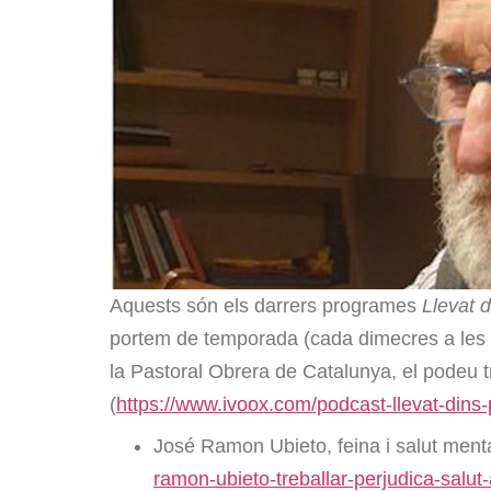
Aquests són els darrers programes
Llevat d
portem de temporada (cada dimecres a les 1
la Pastoral Obrera de Catalunya, el podeu t
(
https://www.ivoox.com/podcast-llevat-din
José Ramon Ubieto, feina i salut ment
ramon-ubieto-treballar-perjudica-sal