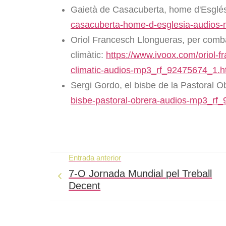
Gaietà de Casacuberta, home d'Esglé
casacuberta-home-d-esglesia-audios
Oriol Francesch Llongueras, per comba
climàtic:
https://www.ivoox.com/oriol-f
climatic-audios-mp3_rf_92475674_1.h
Sergi Gordo, el bisbe de la Pastoral O
bisbe-pastoral-obrera-audios-mp3_rf
Entrada anterior
7-O Jornada Mundial pel Treball
Decent