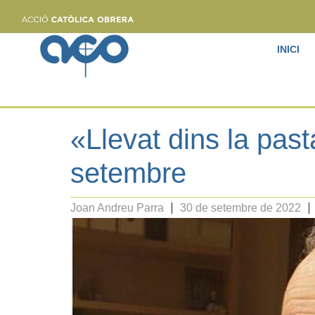
INICI
«Llevat dins la pas
setembre
Joan Andreu Parra
30 de setembre de 2022