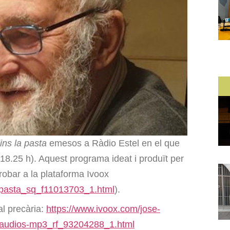
ins la pasta
emesos a Ràdio Estel en el que
8.25 h). Aquest programa ideat i produït per
robar a la plataforma Ivoox
s-pasta_sq_f11013703_1.html
).
al precària:
https://www.ivoox.com/jose-
ut-audios-mp3_rf_93204288_1.html