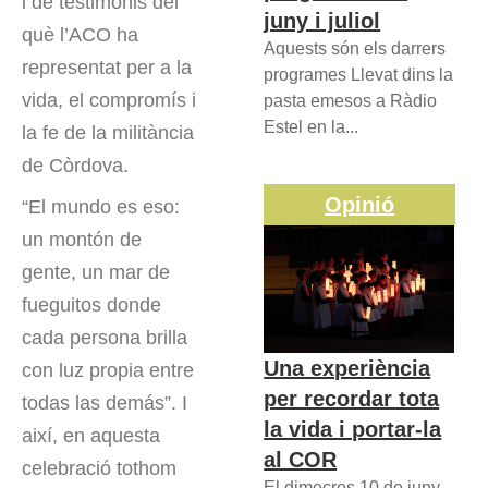
i de testimonis del
juny i juliol
què l’ACO ha
Aquests són els darrers
representat per a la
programes Llevat dins la
vida, el compromís i
pasta emesos a Ràdio
Estel en la...
la fe de la militància
de Còrdova.
Opinió
“El mundo es eso:
un montón de
gente, un mar de
fueguitos donde
cada persona brilla
Una experiència
con luz propia entre
per recordar tota
todas las demás”. I
la vida i portar-la
així, en aquesta
al COR
celebració tothom
El dimecres 10 de juny