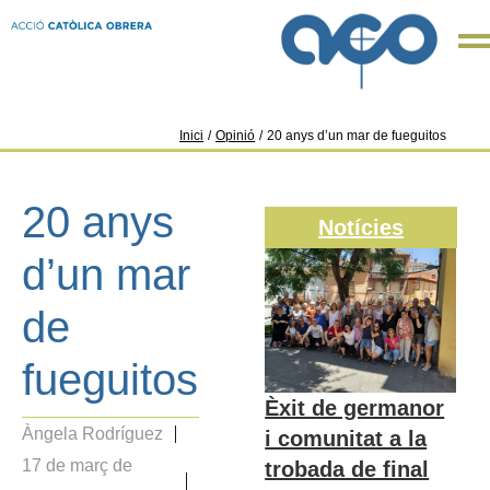
Inici
/
Opinió
/
20 anys d’un mar de fueguitos
20 anys
Notícies
d’un mar
de
fueguitos
Èxit de germanor
Àngela Rodríguez
i comunitat a la
17 de març de
trobada de final