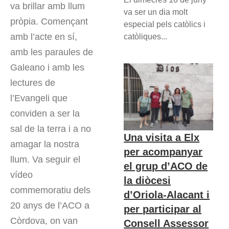
va brillar amb llum
va ser un dia molt
pròpia. Començant
especial pels catòlics i
amb l’acte en sí,
catòliques...
amb les paraules de
Galeano i amb les
lectures de
l’Evangeli que
conviden a ser la
sal de la terra i a no
Una visita a Elx
amagar la nostra
per acompanyar
llum. Va seguir el
el grup d’ACO de
vídeo
la diòcesi
commemoratiu dels
d’Oriola-Alacant i
20 anys de l’ACO a
per participar al
Còrdova, on van
Consell Assessor