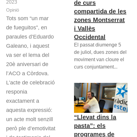
de curs
2023
Opinió
compartida de les
Tots som “un mar
zones Montserrat
de fueguitos”, en
i Vallès
Occidental
paraules d’Eduardo
El passat diumenge 5
Galeano, i aquest
de juliol, dues zones del
va ser el lema del
moviment van cloure el
20è aniversari de
curs conjuntament...
l’ACO a Còrdova.
L’acte de celebració
responia
exactament a
aquesta expressió:
“Llevat dins la
un acte molt senzill
pasta”: els
però ple d’emotivitat
programes de