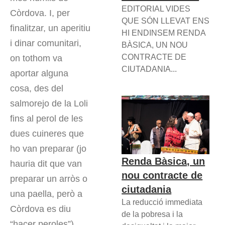
EDITORIAL VIDES
Còrdova. I, per
QUE SÓN LLEVAT ENS
finalitzar, un aperitiu
HI ENDINSEM RENDA
i dinar comunitari,
BÀSICA, UN NOU
CONTRACTE DE
on tothom va
CIUTADANIA...
aportar alguna
cosa, des del
salmorejo de la Loli
fins al perol de les
dues cuineres que
ho van preparar (jo
Renda Bàsica, un
hauria dit que van
nou contracte de
preparar un arròs o
ciutadania
una paella, però a
La reducció immediata
Còrdova es diu
de la pobresa i la
“hacer peroles”).