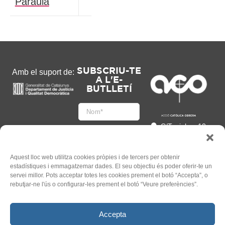
Paraula
SUBSCRIU-TE
Amb el suport de:
A L'E-
BUTLLETÍ
C/Tapioles, 10
2n, 08004
Barcelona
93 505 86 86
Aquest lloc web utilitza cookies pròpies i de tercers per obtenir
estadístiques i emmagatzemar dades. El seu objectiu és poder oferir-te un
hola@acocat.org
servei millor. Pots acceptar totes les cookies prement el botó “Accepta”, o
Accepto
rebutjar-ne l'ús o configurar-les prement el botó “Veure preferències”.
l'
Informació legal
*
Accepta