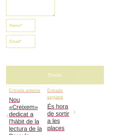
Entrada anterior
Entrada
següent
Nou
És hora
«Creixem»
de sortir
dedicat a
a les
l’hàbit de la
places
lectura de la