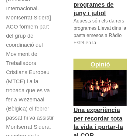
programes de
Internacional-
juny i juliol
Montserrat Sidera]
Aquests són els darrers
ACO formem part
programes Llevat dins la
del grup de
pasta emesos a Ràdio
Estel en la...
coordinació del
Moviment de
Treballadors
Opinió
Cristians Europeu
(MTCE) i a la
trobada que es va
fer a Wezemaal
(Bèlgica) el febrer
Una experiència
passat hi va assistir
per recordar tota
la vida i portar-la
Montserrat Sidera,
al COR