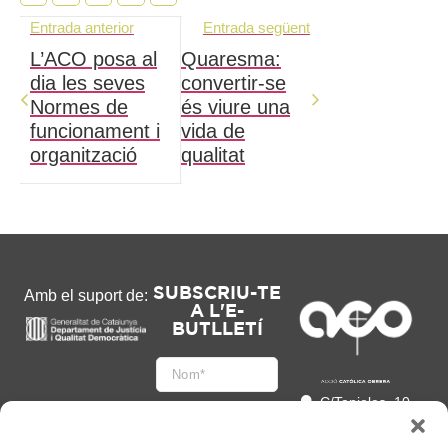
Entrada anterior
Entrada següent
L’ACO posa al
Quaresma:
dia les seves
convertir-se
Normes de
és viure una
funcionament i
vida de
organització
qualitat
SUBSCRIU-TE
Amb el suport de:
A L'E-
BUTLLETÍ
C/Tapioles, 10
2n, 08004
Barcelona