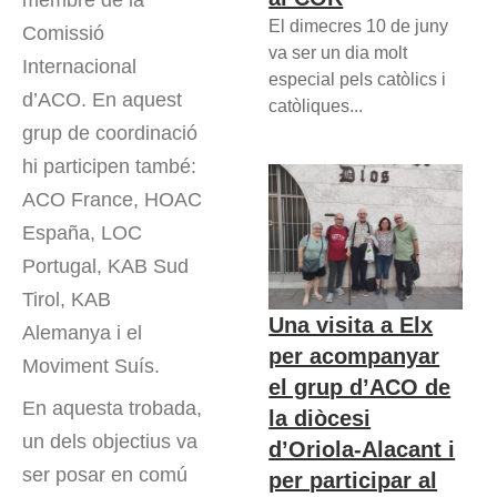
membre de la
El dimecres 10 de juny
Comissió
va ser un dia molt
Internacional
especial pels catòlics i
d’ACO. En aquest
catòliques...
grup de coordinació
hi participen també:
ACO France, HOAC
España, LOC
Portugal, KAB Sud
Tirol, KAB
Una visita a Elx
Alemanya i el
per acompanyar
Moviment Suís.
el grup d’ACO de
En aquesta trobada,
la diòcesi
un dels objectius va
d’Oriola-Alacant i
ser posar en comú
per participar al