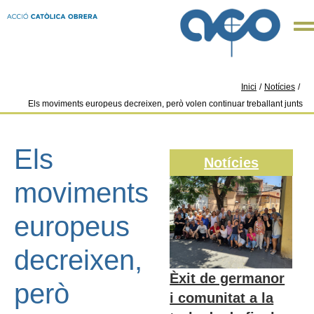
Inici
/
Notícies
/
Els moviments europeus decreixen, però volen continuar treballant junts
Els
Notícies
moviments
europeus
decreixen,
Èxit de germanor
però
i comunitat a la