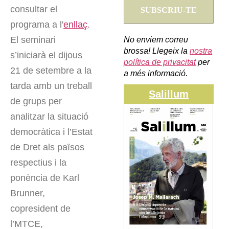
consultar el
programa a l'
enllaç
.
El seminari
No enviem correu
brossa! Llegeix la
nostra
s’iniciarà el dijous
política de privacitat
per
21 de setembre a la
a més informació.
tarda amb un treball
Salillum
de grups per
analitzar la situació
democràtica i l’Estat
de Dret als països
respectius i la
ponència de Karl
Brunner,
copresident de
l’MTCE,