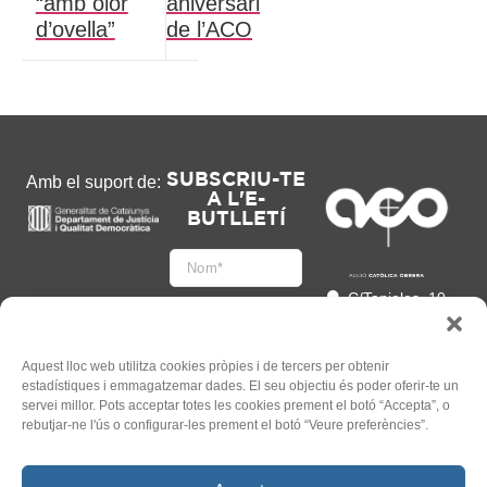
“amb olor
aniversari
d’ovella”
de l’ACO
SUBSCRIU-TE
Amb el suport de:
A L'E-
BUTLLETÍ
C/Tapioles, 10
2n, 08004
Barcelona
93 505 86 86
Aquest lloc web utilitza cookies pròpies i de tercers per obtenir
estadístiques i emmagatzemar dades. El seu objectiu és poder oferir-te un
hola@acocat.org
servei millor. Pots acceptar totes les cookies prement el botó “Accepta”, o
Accepto
rebutjar-ne l'ús o configurar-les prement el botó “Veure preferències”.
l'
Informació legal
*