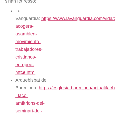
s'han fet ressò:
La
Vanguardia:
https://www.lavanguardia.com/vida
acogera-
asamblea-
movimiento-
trabajadores-
cristianos-
europeo-
mtce.html
Arquebisbat de
Barcelona:
https://esglesia.barcelona/actualitat/
i-laco-
amfitrions-del-
seminari-del-