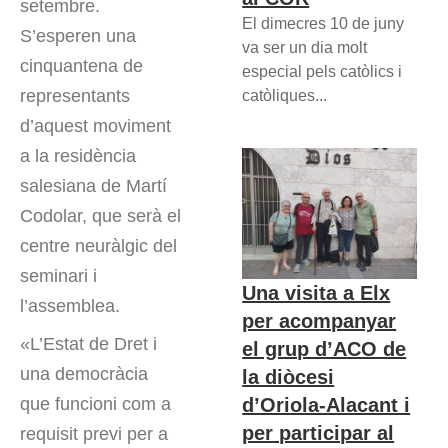
setembre.
El dimecres 10 de juny
S’esperen una
va ser un dia molt
cinquantena de
especial pels catòlics i
representants
catòliques...
d’aquest moviment
a la residència
salesiana de Martí
Codolar, que serà el
centre neuràlgic del
seminari i
Una visita a Elx
l’assemblea.
per acompanyar
«L’Estat de Dret i
el grup d’ACO de
una democràcia
la diòcesi
d’Oriola-Alacant i
que funcioni com a
per participar al
requisit previ per a