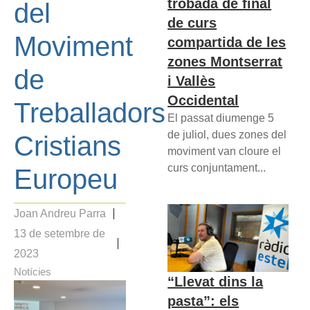
trobada de final
del
de curs
Moviment
compartida de les
zones Montserrat
de
i Vallès
Occidental
Treballadors
El passat diumenge 5
de juliol, dues zones del
Cristians
moviment van cloure el
curs conjuntament...
Europeu
Joan Andreu Parra
13 de setembre de
2023
Notícies
“Llevat dins la
pasta”: els