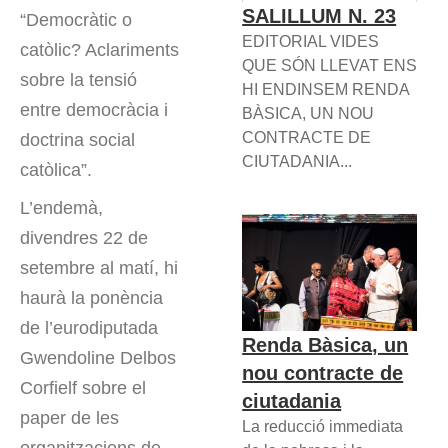
SALILLUM N. 23
“Democràtic o
EDITORIAL VIDES
catòlic? Aclariments
QUE SÓN LLEVAT ENS
sobre la tensió
HI ENDINSEM RENDA
entre democràcia i
BÀSICA, UN NOU
CONTRACTE DE
doctrina social
CIUTADANIA...
catòlica”.
L’endemà,
divendres 22 de
setembre al matí, hi
haurà la ponència
de l’eurodiputada
Renda Bàsica, un
Gwendoline Delbos
nou contracte de
Corfielf sobre el
ciutadania
paper de les
La reducció immediata