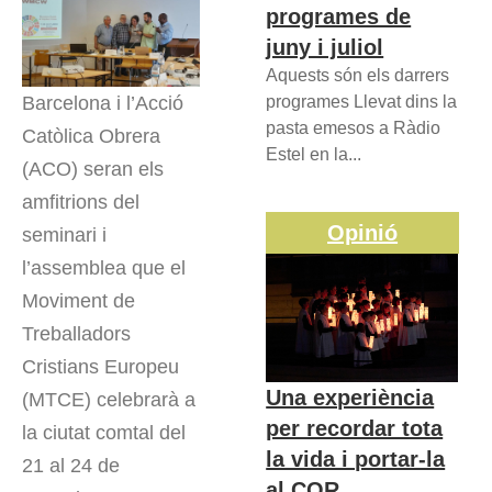
programes de
juny i juliol
Aquests són els darrers
Barcelona i l’Acció
programes Llevat dins la
pasta emesos a Ràdio
Catòlica Obrera
Estel en la...
(ACO) seran els
amfitrions del
Opinió
seminari i
l’assemblea que el
Moviment de
Treballadors
Cristians Europeu
Una experiència
(MTCE) celebrarà a
per recordar tota
la ciutat comtal del
la vida i portar-la
21 al 24 de
al COR