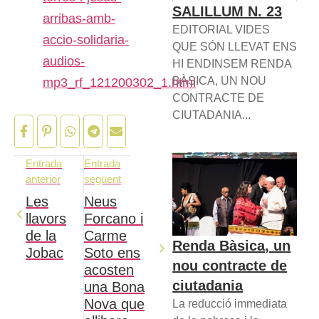
SALILLUM N. 23
arribas-amb-
EDITORIAL VIDES
accio-solidaria-
QUE SÓN LLEVAT ENS
audios-
HI ENDINSEM RENDA
BÀSICA, UN NOU
mp3_rf_121200302_1.html
CONTRACTE DE
CIUTADANIA...
Entrada
Entrada
anterior
següent
Les
Neus
llavors
Forcano i
de la
Carme
Renda Bàsica, un
Jobac
Soto ens
nou contracte de
acosten
ciutadania
una Bona
Nova que
La reducció immediata