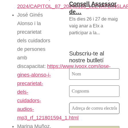
Consell Assessor
2024/CAPITOL_87_20240110_LLEVATDINS
de…
José Ginés
Els dies 26 i 27 de maig
Alonso i la
vaig anar a Elx a
precarietat
participar a la...
dels cuidadors
de persones
Subscriu-te al
amb
nostre butlletí
discapacitat:
https://www.ivoox.com/jose-
gines-alonso-i-
precarietat-
dels-
cuidadors-
audios-
mp3_rf_121801594_1.html
Marina Muñoz,