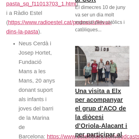
pasta_sq_f11013703_1.html
)
El dimecres 10 de juny
i a Ràdio Estel
va ser un dia molt
(
https://www.radioestel.cat/podcasts/llevat-
especial pels catòlics i
catòliques...
dins-la-pasta
).
Neus Cerdà i
Josep Hortet,
Fundació
Mans a les
Mans, 20 anys
donant suport
Una visita a Elx
als infants i
per acompanyar
el grup d’ACO de
joves del barri
la diòcesi
de la Marina
d’Oriola-Alacant i
de
per participar al
Barcelona:
https://www.estelfitxers.com/podcast