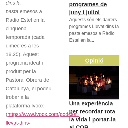
dins la
programes de
pasta
emesos a
juny i juliol
Ràdio Estel en la
Aquests són els darrers
programes Llevat dins la
cinquena
pasta emesos a Ràdio
temporada (cada
Estel en la...
dimecres a les
18.25). Aquest
Opinió
programa ideat i
produït per la
Pastoral Obrera de
Catalunya, el podeu
trobar a la
Una experiència
plataforma Ivoox
per recordar tota
(
https://www.ivoox.com/podcast-
la vida i portar-la
llevat-dins-
al COR