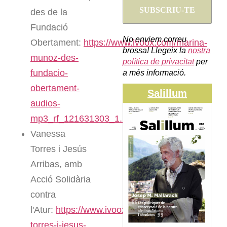
des de la
Fundació
No enviem correu
Obertament:
https://www.ivoox.com/marina-
brossa! Llegeix la
nostra
munoz-des-
política de privacitat
per
fundacio-
a més informació.
obertament-
Salillum
audios-
mp3_rf_121631303_1.html
Vanessa
Torres i Jesús
Arribas, amb
Acció Solidària
contra
l'Atur:
https://www.ivoox.com/vanessa-
torres-i-jesus-