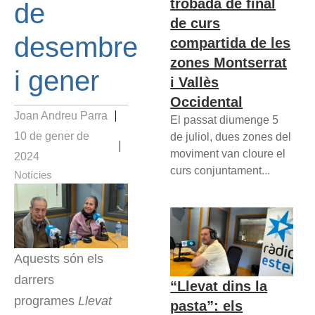
trobada de final
de
de curs
desembre
compartida de les
zones Montserrat
i gener
i Vallès
Occidental
Joan Andreu Parra
El passat diumenge 5
10 de gener de
de juliol, dues zones del
moviment van cloure el
2024
curs conjuntament...
Notícies
Aquests són els
darrers
“Llevat dins la
programes
Llevat
pasta”: els