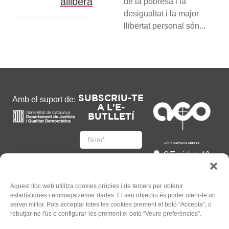
allibera
de la pobresa i la
desigualtat i la major
llibertat personal són...
SUBSCRIU-TE
Amb el suport de:
A L'E-
BUTLLETÍ
C/Tapioles, 10
2n, 08004
Barcelona
93 505 86 86
Aquest lloc web utilitza cookies pròpies i de tercers per obtenir
estadístiques i emmagatzemar dades. El seu objectiu és poder oferir-te un
hola@acocat.org
servei millor. Pots acceptar totes les cookies prement el botó “Accepta”, o
Accepto
rebutjar-ne l'ús o configurar-les prement el botó “Veure preferències”.
l'
Informació legal
*