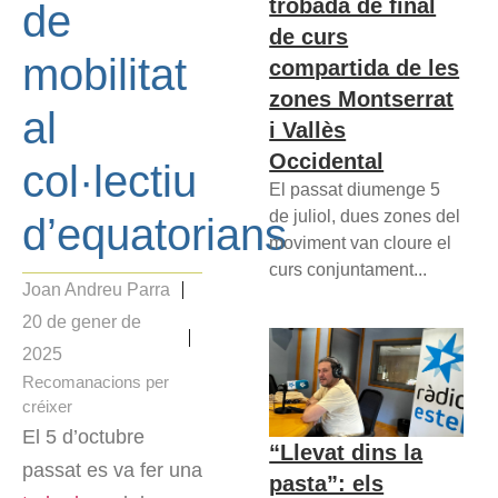
trobada de final
de
de curs
mobilitat
compartida de les
zones Montserrat
al
i Vallès
Occidental
col·lectiu
El passat diumenge 5
de juliol, dues zones del
d’equatorians
moviment van cloure el
curs conjuntament...
Joan Andreu Parra
20 de gener de
2025
Recomanacions per
créixer
El 5 d’octubre
“Llevat dins la
passat es va fer una
pasta”: els