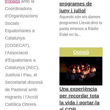
trobada
amb la
programes de
Coordinadora
juny i juliol
d’Organitzacions
Aquests són els darrers
programes Llevat dins la
Socials
pasta emesos a Ràdio
Equatorianes a
Estel en la...
Catalunya
(COSECAT),
Opinió
l’Associació
d’Equatorians a
Catalunya (AEC),
Justícia i Pau, el
Secretariat diocesà
Una experiència
de Pastoral amb
per recordar tota
migrants i l’Acció
la vida i portar-la
Catòlica Obrera.
al COR