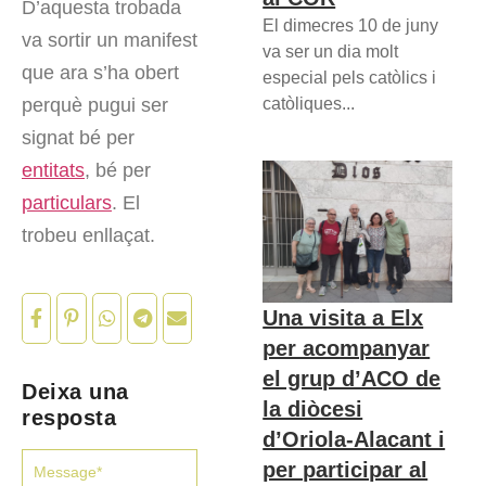
D’aquesta trobada
El dimecres 10 de juny
va sortir un manifest
va ser un dia molt
que ara s’ha obert
especial pels catòlics i
catòliques...
perquè pugui ser
signat bé per
entitats
, bé per
particulars
. El
trobeu enllaçat.
Una visita a Elx
per acompanyar
el grup d’ACO de
Deixa una
la diòcesi
resposta
d’Oriola-Alacant i
per participar al