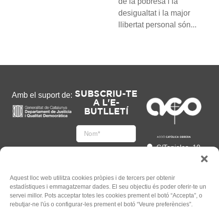
de la pobresa i la
desigualtat i la major
llibertat personal són...
SUBSCRIU-TE
Amb el suport de:
A L'E-
BUTLLETÍ
C/Tapioles, 10
2n, 08004
Barcelona
93 505 86 86
Aquest lloc web utilitza cookies pròpies i de tercers per obtenir
estadístiques i emmagatzemar dades. El seu objectiu és poder oferir-te un
hola@acocat.org
servei millor. Pots acceptar totes les cookies prement el botó “Accepta”, o
Accepto
rebutjar-ne l'ús o configurar-les prement el botó “Veure preferències”.
l'
Informació legal
*