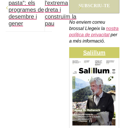
pasta”: els
l’extrema
programes de
dreta i
desembre i
construïm la
No enviem correu
gener
pau
brossa! Llegeix la
nostra
política de privacitat
per
a més informació.
Salillum