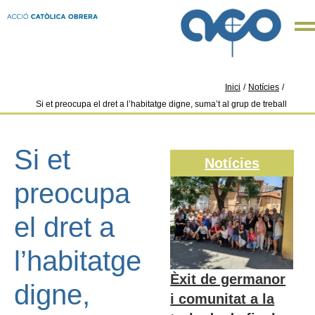
Inici
/
Notícies
/
Si et preocupa el dret a l’habitatge digne, suma’t al grup de treball
Si et
Notícies
preocupa
el dret a
l’habitatge
Èxit de germanor
digne,
i comunitat a la