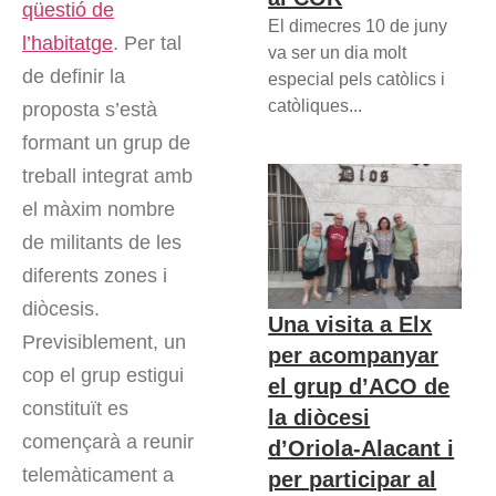
qüestió de
El dimecres 10 de juny
l’habitatge
. Per tal
va ser un dia molt
de definir la
especial pels catòlics i
catòliques...
proposta s’està
formant un grup de
treball integrat amb
el màxim nombre
de militants de les
diferents zones i
diòcesis.
Una visita a Elx
Previsiblement, un
per acompanyar
cop el grup estigui
el grup d’ACO de
constituït es
la diòcesi
començarà a reunir
d’Oriola-Alacant i
telemàticament a
per participar al