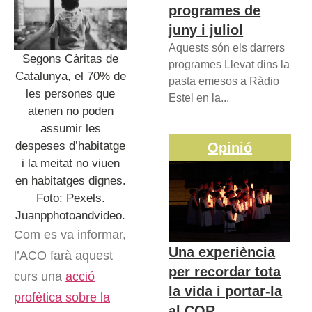
programes de
juny i juliol
Aquests són els darrers
Segons Càritas de
programes Llevat dins la
Catalunya, el 70% de
pasta emesos a Ràdio
les persones que
Estel en la...
atenen no poden
assumir les
despeses d’habitatge
Opinió
i la meitat no viuen
en habitatges dignes.
Foto: Pexels.
Juanpphotoandvideo.
Com es va informar,
Una experiència
l’ACO farà aquest
per recordar tota
curs una
acció
la vida i portar-la
profètica sobre la
al COR