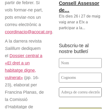
partir de febrer. Si
Consell Assessor
de…
vols formar-ne part,
Els dies 26 i 27 de maig
pots enviar-nos un
vaig anar a Elx a
correu electrònic a
participar a la...
coordinacio@acocat.org
.
A la darrera revista
Subscriu-te al
Salillum
dediquem
nostre butlletí
el
Dossier central a
«El dret a un
habitatge digne,
vulnerat»
(pp. 16-
23), elaborat per
Francina Planas, de
la Comissió
d’Habitatge de