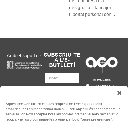
de la pobresa i la
desigualtat i la major
llibertat personal són...
SUBSCRIU-TE
Amb el suport de:
A L'E-
BUTLLETÍ
C/Tapioles, 10
2n, 08004
Barcelona
93 505 86 86
Aquest lloc web utilitza cookies pròpies i de tercers per obtenir
estadístiques i emmagatzemar dades. El seu objectiu és poder oferir-te un
hola@acocat.org
servei millor. Pots acceptar totes les cookies prement el botó “Accepta”, o
Accepto
rebutjar-ne l'ús o configurar-les prement el botó “Veure preferències”.
l'
Informació legal
*