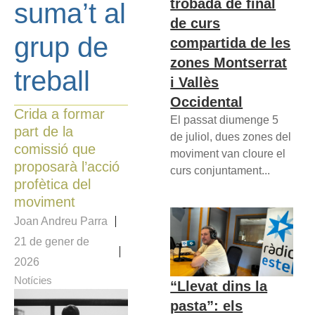
trobada de final
suma’t al
de curs
grup de
compartida de les
zones Montserrat
treball
i Vallès
Occidental
Crida a formar
El passat diumenge 5
part de la
de juliol, dues zones del
comissió que
moviment van cloure el
proposarà l’acció
curs conjuntament...
profètica del
moviment
Joan Andreu Parra
21 de gener de
2026
Notícies
“Llevat dins la
pasta”: els