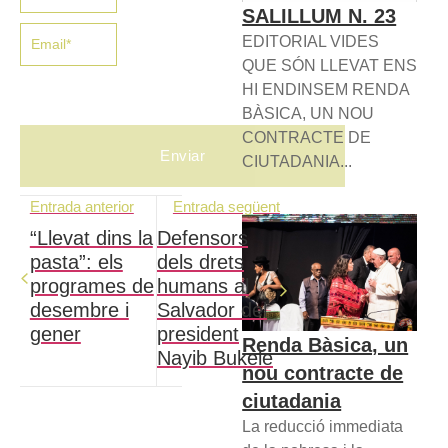
SALILLUM N. 23
EDITORIAL VIDES
QUE SÓN LLEVAT ENS
HI ENDINSEM RENDA
BÀSICA, UN NOU
CONTRACTE DE
CIUTADANIA...
Entrada anterior
Entrada següent
“Llevat dins la
Defensors
pasta”: els
dels drets
programes de
humans al
desembre i
Salvador del
gener
president
Renda Bàsica, un
Nayib Bukele
nou contracte de
ciutadania
La reducció immediata