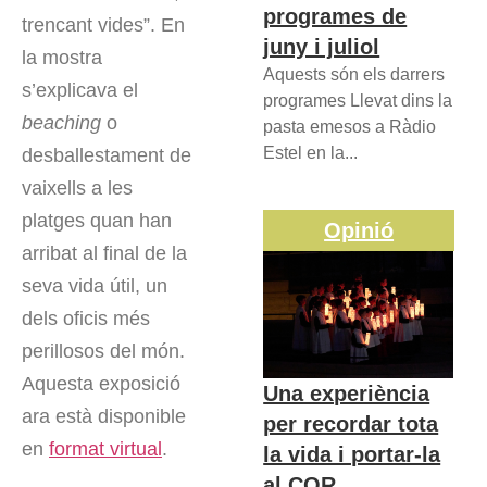
programes de
trencant vides”. En
juny i juliol
la mostra
Aquests són els darrers
s’explicava el
programes Llevat dins la
beaching
o
pasta emesos a Ràdio
Estel en la...
desballestament de
vaixells a les
platges quan han
Opinió
arribat al final de la
seva vida útil, un
dels oficis més
perillosos del món.
Aquesta exposició
Una experiència
ara està disponible
per recordar tota
en
format virtual
.
la vida i portar-la
al COR