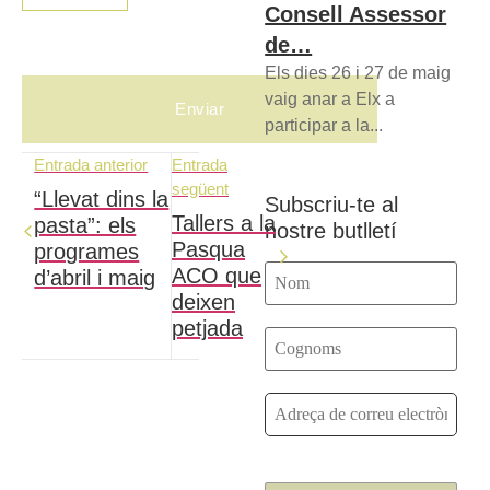
Consell Assessor
de…
Els dies 26 i 27 de maig
vaig anar a Elx a
participar a la...
Entrada anterior
Entrada
següent
“Llevat dins la
Subscriu-te al
Tallers a la
pasta”: els
nostre butlletí
Pasqua
programes
ACO que
d’abril i maig
deixen
petjada