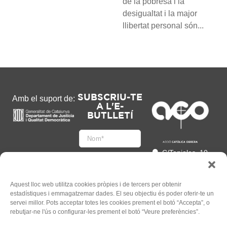
de la pobresa i la
desigualtat i la major
llibertat personal són...
SUBSCRIU-TE
Amb el suport de:
A L'E-
BUTLLETÍ
C/Tapioles, 10
2n, 08004
Barcelona
93 505 86 86
Aquest lloc web utilitza cookies pròpies i de tercers per obtenir
estadístiques i emmagatzemar dades. El seu objectiu és poder oferir-te un
hola@acocat.org
servei millor. Pots acceptar totes les cookies prement el botó “Accepta”, o
Accepto
rebutjar-ne l'ús o configurar-les prement el botó “Veure preferències”.
l'
Informació legal
*