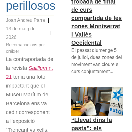
trobada de final
perillosos
de curs
compartida de les
Joan Andreu Parra
zones Montserrat
13 de maig de
i Vallès
2026
Occidental
Recomanacions per
El passat diumenge 5
créixer
de juliol, dues zones del
La contraportada de
moviment van cloure el
la revista
Salillum
n.
curs conjuntament...
21
tenia una foto
impactant que el
Museu Marítim de
Barcelona ens va
cedir corresponent
“Llevat dins la
a l’exposició
pasta”: els
“Trencant vaixells,