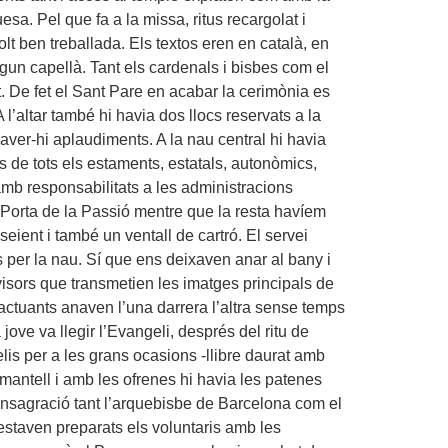
. Pel que fa a la missa, ritus recargolat i
olt ben treballada. Els textos eren en català, en
algun capellà. Tant els cardenals i bisbes com el
. De fet el Sant Pare en acabar la cerimònia es
A l’altar també hi havia dos llocs reservats a la
haver-hi aplaudiments. A la nau central hi havia
s de tots els estaments, estatals, autonòmics,
 amb responsabilitats a les administracions
la Porta de la Passió mentre que la resta havíem
seient i també un ventall de cartró. El servei
 per la nau. Sí que ens deixaven anar al bany i
visors que transmetien les imatges principals de
 actuants anaven l’una darrera l’altra sense temps
jove va llegir l’Evangeli, després del ritu de
elis per a les grans ocasions -llibre daurat amb
mb mantell i amb les ofrenes hi havia les patenes
Consagració tant l’arquebisbe de Barcelona com el
estaven preparats els voluntaris amb les