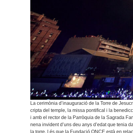
La cerimònia d’inauguració de la Torre de Jesucris
cripta del temple, la missa pontifical i la benedic
i amb el rector de la Parròquia de la Sagrada Fam
nena invident d’uns deu anys d’edat que tenia da
la torre. I és que la Fundació ONCE està en rela