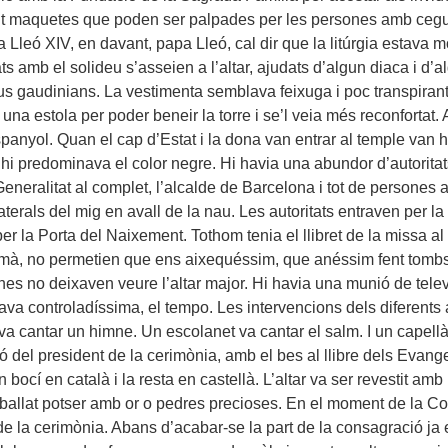
t maquetes que poden ser palpades per les persones amb ceguesa
a Lleó XIV, en davant, papa Lleó, cal dir que la litúrgia estava m
ats amb el solideu s’asseien a l’altar, ajudats d’algun diaca i d’
s gaudinians. La vestimenta semblava feixuga i poc transpirant
 una estola per poder beneir la torre i se’l veia més reconfortat. 
 espanyol. Quan el cap d’Estat i la dona van entrar al temple van 
hi predominava el color negre. Hi havia una abundor d’autoritat
 Generalitat al complet, l’alcalde de Barcelona i tot de persones
aterals del mig en avall de la nau. Les autoritats entraven per 
er la Porta del Naixement. Tothom tenia el llibret de la missa al 
e mà, no permetien que ens aixequéssim, que anéssim fent tombs
nes no deixaven veure l’altar major. Hi havia una munió de tele
ava controladíssima, el tempo. Les intervencions dels diferents
 va cantar un himne. Un escolanet va cantar el salm. I un capellà 
ció del president de la cerimònia, amb el bes al llibre dels Evang
un bocí en català i la resta en castellà. L’altar va ser revestit a
treballat potser amb or o pedres precioses. En el moment de la 
e la cerimònia. Abans d’acabar-se la part de la consagració ja 