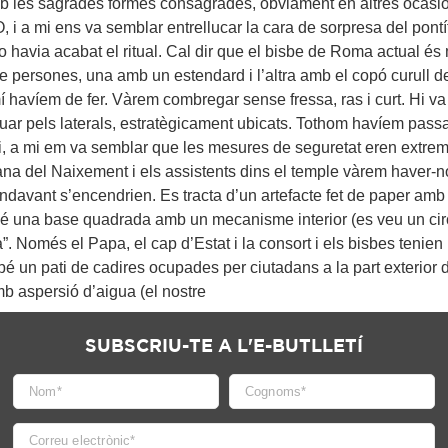
b les sagrades formes consagrades, òbviament en altres ocasi
 i a mi ens va semblar entrellucar la cara de sorpresa del pont
avia acabat el ritual. Cal dir que el bisbe de Roma actual és m
e persones, una amb un estendard i l’altra amb el copó curull 
í havíem de fer. Vàrem combregar sense fressa, ras i curt. Hi 
tuar pels laterals, estratègicament ubicats. Tothom havíem passa
 fi, a mi em va semblar que les mesures de seguretat eren extrem
çana del Naixement i els assistents dins el temple vàrem haver-n
davant s’encendrien. Es tracta d’un artefacte fet de paper amb 
 una base quadrada amb un mecanisme interior (es veu un circuit 
. Només el Papa, el cap d’Estat i la consort i els bisbes tenien l
bé un pati de cadires ocupades per ciutadans a la part exterior 
mb aspersió d’aigua (el nostre
SUBSCRIU-TE A L'E-BUTLLETÍ