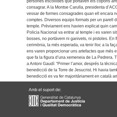
persones escollides que portaven els copons am
consagrar. A la Montse Carulla, presidenta d’ACO,
vessar de formes consagrades quan ell encara no h
comptes. Diversos equips formats per un parell d
temple. Prèviament ens havien explicat quin cam
Policia Nacional va entrar al temple i es varen si
bosses, no portàvem ni ganivets, ni pistoles. En
cerimònia, la més esperada, va tenir lloc a la fa
ens varen proporcionar uns artefactes que més en
que fa la figura d’una xemeneia de La Pedrera. Té
a Antoni Gaudí: “Primer l’amor, després la tècnica”
benedicció de la Torre de Jesucrist. Hi havia tam
benedicció es va fer majoritàriament en català a
Amb el suport de: