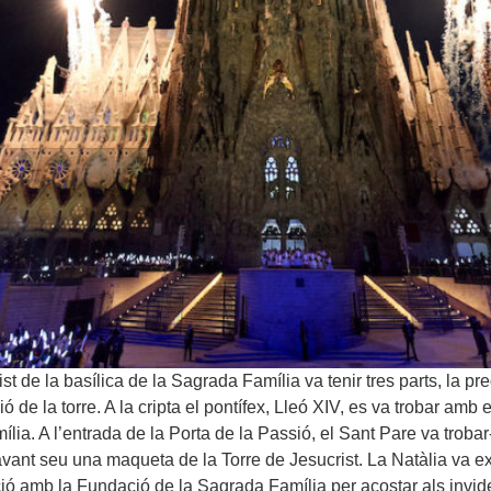
t de la basílica de la Sagrada Família va tenir tres parts, la pre
ció de la torre. A la cripta el pontífex, Lleó XIV, es va trobar a
ília. A l’entrada de la Porta de la Passió, el Sant Pare va trob
vant seu una maqueta de la Torre de Jesucrist. La Natàlia va ex
ció amb la Fundació de la Sagrada Família per acostar als invide