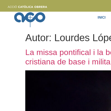
INICI
Autor:
Lourdes Lóp
La missa pontifical i la
cristiana de base i milit