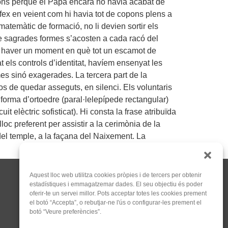
ons perquè el Papa encara no havia acabat de
ífex en veient com hi havia tot de copons plens a
atemàtic de formació, no li devien sortir els
de sagrades formes s’acosten a cada racó del
va haver un moment en què tot un escamot de
t els controls d’identitat, havíem ensenyat les
es sinó exagerades. La tercera part de la
os de quedar asseguts, en silenci. Els voluntaris
forma d’ortoedre (paral·lelepípede rectangular)
elèctric sofisticat). Hi consta la frase atribuïda
loc preferent per assistir a la cerimònia de la
del temple, a la façana del Naixement. La
Aquest lloc web utilitza cookies pròpies i de tercers per obtenir
estadístiques i emmagatzemar dades. El seu objectiu és poder
oferir-te un servei millor. Pots acceptar totes les cookies prement
el botó “Accepta”, o rebutjar-ne l'ús o configurar-les prement el
botó “Veure preferències”.
C/Tapioles, 10 2n, 08004