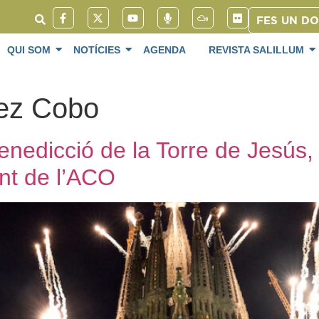
FES UN D
QUI SOM
NOTÍCIES
AGENDA
REVISTA SALILLUM
ez Cobo
 benedicció de la Torre de Jesús
ant de l’ACO