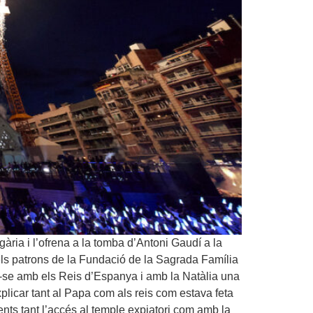
gària i l’ofrena a la tomba d’Antoni Gaudí a la
mb els patrons de la Fundació de la Sagrada Família
ar-se amb els Reis d’Espanya i amb la Natàlia una
plicar tant al Papa com als reis com estava feta
nts tant l’accés al temple expiatori com amb la