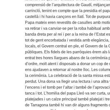
comprensió de l’arquitectura de Gaudí, mitjançan
carrincló, tenint en compte que la presidia el pap
castellà i hi havia cançons en llatí. Tot de purpur
Papa mateix eren revestits de casulles amb motiu
va retirar i va canviar-se per la roba habitual amb
banda dreta per al rei i per a la reina de l’Estat
tot de gent encorbatada i vestida amb elegància, 
locals, el Govern central en ple, el Govern de la
públiques. Els fidels de les parròquies érem als l
entrat tres hores llargues abans de la cerimònia p
d’ordre, molt atent i disposats a donar un cop d
ens ajudaven a retornar al nostre lloc. Les colum
la cerimònia. La celebració de la santa missa est
perdut. Una dona va llegir una lectura i una altra
l’encens i el tomb per l’altar i també de l’aprova
tanca i tot. L’homilia del papa Lleó va ser curta, 
platejades i un calze principal també platejat i 
de Tarragona també hi van dir alguns fragments d