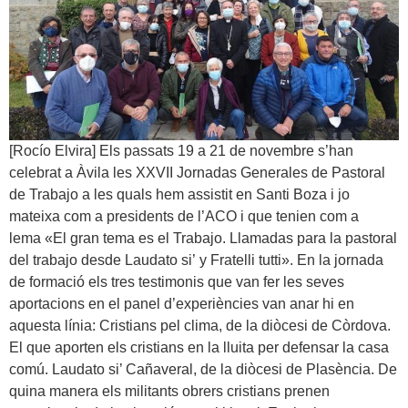
[Rocío Elvira] Els passats 19 a 21 de novembre s’han
celebrat a Àvila les XXVII Jornadas Generales de Pastoral
de Trabajo a les quals hem assistit en Santi Boza i jo
mateixa com a presidents de l’ACO i que tenien com a
lema «El gran tema es el Trabajo. Llamadas para la pastoral
del trabajo desde Laudato si’ y Fratelli tutti». En la jornada
de formació els tres testimonis que van fer les seves
aportacions en el panel d’experiències van anar hi en
aquesta línia: Cristians pel clima, de la diòcesi de Còrdova.
El que aporten els cristians en la lluita per defensar la casa
comú. Laudato si’ Cañaveral, de la diòcesi de Plasència. De
quina manera els militants obrers cristians prenen