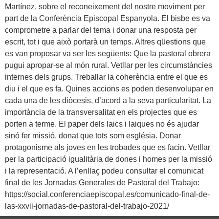
Martínez, sobre el reconeixement del nostre moviment per
part de la Conferència Episcopal Espanyola. El bisbe es va
comprometre a parlar del tema i donar una resposta per
escrit, tot i que això portarà un temps. Altres qüestions que
es van proposar va ser les següents: Que la pastoral obrera
pugui apropar-se al món rural. Vetllar per les circumstàncies
internes dels grups. Treballar la coherència entre el que es
diu i el que es fa. Quines accions es poden desenvolupar en
cada una de les diòcesis, d’acord a la seva particularitat. La
importància de la transversalitat en els projectes que es
porten a terme. El paper dels laics i laiques no és ajudar
sinó fer missió, donat que tots som església. Donar
protagonisme als joves en les trobades que es facin. Vetllar
per la participació igualitària de dones i homes per la missió
i la representació. A l’enllaç podeu consultar el comunicat
final de les Jornadas Generales de Pastoral del Trabajo:
https://social.conferenciaepiscopal.es/comunicado-final-de-
las-xxvii-jornadas-de-pastoral-del-trabajo-2021/