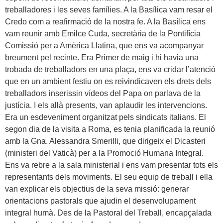
treballadores i les seves famílies. A la Basílica vam resar el
Credo com a reafirmació de la nostra fe. A la Basílica ens
vam reunir amb Emilce Cuda, secretària de la Pontifícia
Comissió per a Amèrica Llatina, que ens va acompanyar
breument pel recinte. Era Primer de maig i hi havia una
trobada de treballadors en una plaça, ens va cridar l’atenció
que en un ambient festiu on es reivindicaven els drets dels
treballadors inserissin vídeos del Papa on parlava de la
justícia. I els allà presents, van aplaudir les intervencions.
Era un esdeveniment organitzat pels sindicats italians. El
segon dia de la visita a Roma, es tenia planificada la reunió
amb la Gna. Alessandra Smerilli, que dirigeix ​​el Dicasteri
(ministeri del Vaticà) per a la Promoció Humana Integral.
Ens va rebre a la sala ministerial i ens vam presentar tots els
representants dels moviments. El seu equip de treball i ella
van explicar els objectius de la seva missió: generar
orientacions pastorals que ajudin el desenvolupament
integral humà. Des de la Pastoral del Treball, encapçalada