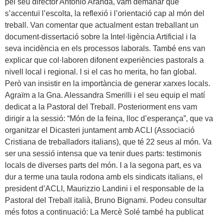
pel seu director Antonio Aranda, vam demanar que
s’accentuï l’escolta, la reflexió i l’orientació cap al món del
treball. Van comentar que actualment estan treballant un
document-dissertació sobre la Intel·ligència Artificial i la
seva incidència en els processos laborals. També ens van
explicar que col·laboren difonent experiències pastorals a
nivell local i regional. I si el cas ho merita, ho fan global.
Però van insistir en la importància de generar xarxes locals.
Agraïm a la Gna. Alessandra Smerilli i el seu equip el matí
dedicat a la Pastoral del Treball. Posteriorment ens vam
dirigir a la sessió: “Món de la feina, lloc d’esperança”, que va
organitzar el Dicasteri juntament amb ACLI (Associació
Cristiana de treballadors italians), que té 22 seus al món. Va
ser una sessió intensa que va tenir dues parts: testimonis
locals de diverses parts del món. I a la segona part, es va
dur a terme una taula rodona amb els sindicats italians, el
president d’ACLI, Maurizzio Landini i el responsable de la
Pastoral del Treball italià, Bruno Bignami. Podeu consultar
més fotos a continuació: La Mercè Solé també ha publicat