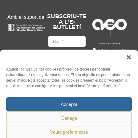
SUBSCRIU-TE
Amb el suport de:
A L'E-
BUTLLETÍ
C/Tapioles, 10
2n, 08004
Barcelona
93 505 86 86
Aquest lloc web utilitza cookies pròpies i de tercers per obtenir
estadístiques i emmagatzemar dades. El seu objectiu és poder oferir-te un
hola@acocat.org
servei millor. Pots acceptar totes les cookies prement el botó “Accepta”, o
Accepto
rebutjar-ne l'ús o configurar-les prement el botó “Veure preferències”.
l'
Informació legal
*
Accepta
Denega
Veure preferències