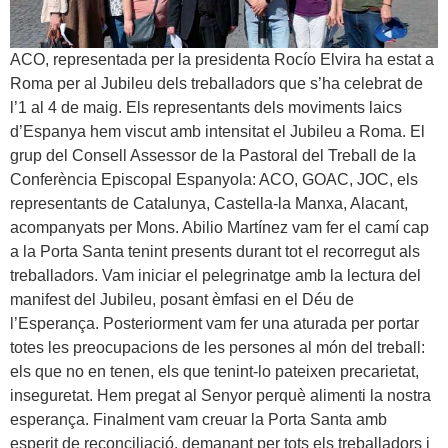
ACO, representada per la presidenta Rocío Elvira ha estat a
Roma per al Jubileu dels treballadors que s’ha celebrat de
l’1 al 4 de maig. Els representants dels moviments laics
d’Espanya hem viscut amb intensitat el Jubileu a Roma. El
grup del Consell Assessor de la Pastoral del Treball de la
Conferència Episcopal Espanyola: ACO, GOAC, JOC, els
representants de Catalunya, Castella-la Manxa, Alacant,
acompanyats per Mons. Abilio Martínez vam fer el camí cap
a la Porta Santa tenint presents durant tot el recorregut als
treballadors. Vam iniciar el pelegrinatge amb la lectura del
manifest del Jubileu, posant èmfasi en el Déu de
l’Esperança. Posteriorment vam fer una aturada per portar
totes les preocupacions de les persones al món del treball:
els que no en tenen, els que tenint-lo pateixen precarietat,
inseguretat. Hem pregat al Senyor perquè alimenti la nostra
esperança. Finalment vam creuar la Porta Santa amb
esperit de reconciliació, demanant per tots els treballadors i