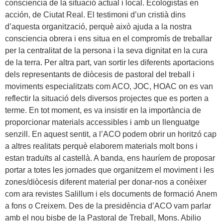
consciencia de la situació actual i local. Ecologistas en
acción, de Ciutat Real. El testimoni d’un cristià dins
d’aquesta organització, perquè això ajuda a la nostra
consciencia obrera i ens situa en el compromís de treballar
per la centralitat de la persona i la seva dignitat en la cura
de la terra. Per altra part, van sortir les diferents aportacions
dels representants de diòcesis de pastoral del treball i
moviments especialitzats com ACO, JOC, HOAC on es van
reflectir la situació dels diversos projectes que es porten a
terme. En tot moment, es va insistir en la importància de
proporcionar materials accessibles i amb un llenguatge
senzill. En aquest sentit, a l’ACO podem obrir un horitzó cap
a altres realitats perquè elaborem materials molt bons i
estan traduïts al castellà. A banda, ens hauríem de proposar
portar a totes les jornades que organitzem el moviment i les
zones/diòcesis diferent material per donar-nos a conèixer
com ara revistes Salillum i els documents de formació Anem
a fons o Creixem. Des de la presidència d’ACO vam parlar
amb el nou bisbe de la Pastoral de Treball, Mons. Abilio