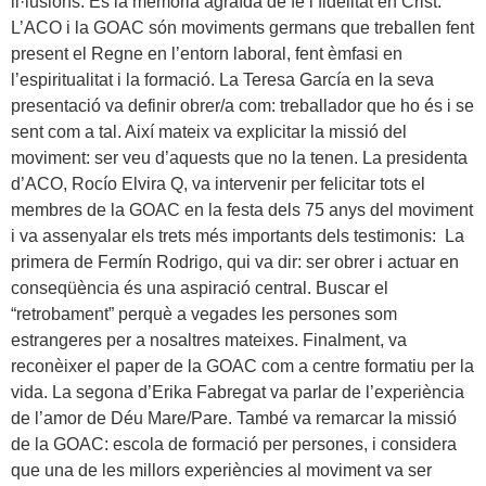
il·lusions. És la memòria agraïda de fe i fidelitat en Crist.
L’ACO i la GOAC són moviments germans que treballen fent
present el Regne en l’entorn laboral, fent èmfasi en
l’espiritualitat i la formació. La Teresa García en la seva
presentació va definir obrer/a com: treballador que ho és i se
sent com a tal. Així mateix va explicitar la missió del
moviment: ser veu d’aquests que no la tenen. La presidenta
d’ACO, Rocío Elvira Q, va intervenir per felicitar tots el
membres de la GOAC en la festa dels 75 anys del moviment
i va assenyalar els trets més importants dels testimonis: La
primera de Fermín Rodrigo, qui va dir: ser obrer i actuar en
conseqüència és una aspiració central. Buscar el
“retrobament” perquè a vegades les persones som
estrangeres per a nosaltres mateixes. Finalment, va
reconèixer el paper de la GOAC com a centre formatiu per la
vida. La segona d’Erika Fabregat va parlar de l’experiència
de l’amor de Déu Mare/Pare. També va remarcar la missió
de la GOAC: escola de formació per persones, i considera
que una de les millors experiències al moviment va ser