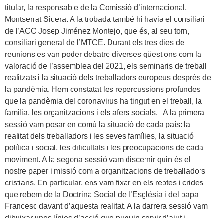
titular, la responsable de la Comissió d’internacional,
Montserrat Sidera. A la trobada també hi havia el consiliari
de l’ACO Josep Jiménez Montejo, que és, al seu torn,
consiliari general de l’MTCE. Durant els tres dies de
reunions es van poder debatre diverses qüestions com la
valoració de l’assemblea del 2021, els seminaris de treball
realitzats i la situació dels treballadors europeus després de
la pandèmia. Hem constatat les repercussions profundes
que la pandèmia del coronavirus ha tingut en el treball, la
família, les organitzacions i els afers socials. A la primera
sessió vam posar en comú la situació de cada país: la
realitat dels treballadors i les seves famílies, la situació
política i social, les dificultats i les preocupacions de cada
moviment. A la segona sessió vam discernir quin és el
nostre paper i missió com a organitzacions de treballadors
cristians. En particular, ens vam fixar en els reptes i crides
que rebem de la Doctrina Social de l’Església i del papa
Francesc davant d’aquesta realitat. A la darrera sessió vam
dibuixar unes línies d’acció que puguin servir d’ajut i