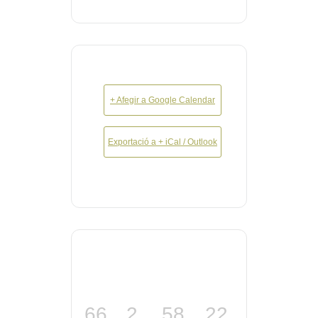
+ Afegir a Google Calendar
Exportació a + iCal / Outlook
66
2
58
22