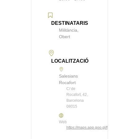
DESTINATARIS
Militància,
Obert
LOCALITZACIÓ
Salesians
Rocafort
C/ de
Rocafort, 42,
Barcelona
08015
Web
https://maps.app.goo.gl/fpb5G4ecY725oF6