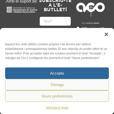
SUBSCRIU-TE
Amb el suport de:
A L'E-
BUTLLETÍ
C/Tapioles, 10
2n, 08004
Barcelona
93 505 86 86
Aquest lloc web utilitza cookies pròpies i de tercers per obtenir
estadístiques i emmagatzemar dades. El seu objectiu és poder oferir-te un
hola@acocat.org
servei millor. Pots acceptar totes les cookies prement el botó “Accepta”, o
Accepto
rebutjar-ne l'ús o configurar-les prement el botó “Veure preferències”.
l'
Informació legal
*
Accepta
Denega
Veure preferències
©
2026
ACO. Tots els Drets
Un web de
Mauricio
Reservats.
Informació legal
Mardones