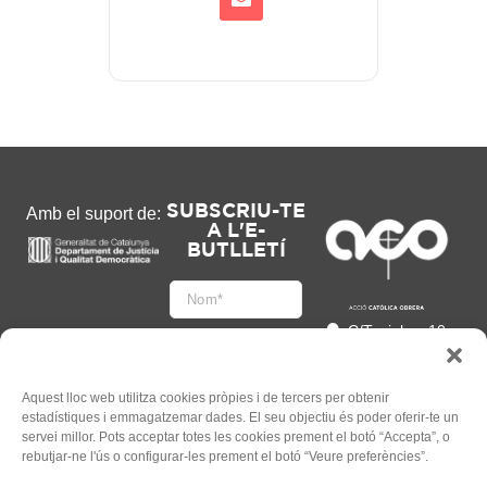
SUBSCRIU-TE
Amb el suport de:
A L'E-
BUTLLETÍ
C/Tapioles, 10
2n, 08004
Barcelona
93 505 86 86
Aquest lloc web utilitza cookies pròpies i de tercers per obtenir
estadístiques i emmagatzemar dades. El seu objectiu és poder oferir-te un
hola@acocat.org
servei millor. Pots acceptar totes les cookies prement el botó “Accepta”, o
Accepto
rebutjar-ne l'ús o configurar-les prement el botó “Veure preferències”.
l'
Informació legal
*