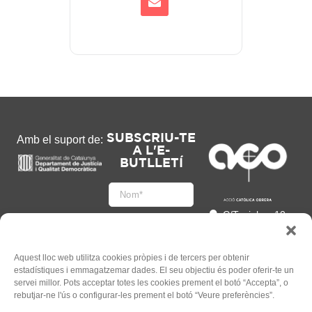
SUBSCRIU-TE
Amb el suport de:
A L'E-
BUTLLETÍ
C/Tapioles, 10
2n, 08004
Barcelona
93 505 86 86
Aquest lloc web utilitza cookies pròpies i de tercers per obtenir
estadístiques i emmagatzemar dades. El seu objectiu és poder oferir-te un
hola@acocat.org
servei millor. Pots acceptar totes les cookies prement el botó “Accepta”, o
Accepto
rebutjar-ne l'ús o configurar-les prement el botó “Veure preferències”.
l'
Informació legal
*