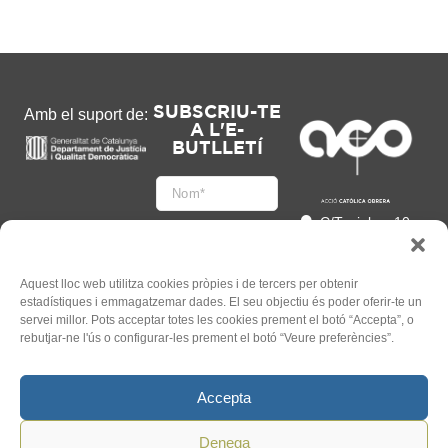
SUBSCRIU-TE
Amb el suport de:
A L'E-
BUTLLETÍ
C/Tapioles, 10
2n, 08004
Barcelona
93 505 86 86
Aquest lloc web utilitza cookies pròpies i de tercers per obtenir
estadístiques i emmagatzemar dades. El seu objectiu és poder oferir-te un
hola@acocat.org
servei millor. Pots acceptar totes les cookies prement el botó “Accepta”, o
Accepto
rebutjar-ne l'ús o configurar-les prement el botó “Veure preferències”.
l'
Informació legal
*
Accepta
Denega