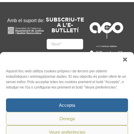
SUBSCRIU-TE
Amb el suport de:
A L'E-
BUTLLETÍ
C/Tapioles, 10
2n, 08004
Barcelona
93 505 86 86
Aquest lloc web utilitza cookies pròpies i de tercers per obtenir
estadístiques i emmagatzemar dades. El seu objectiu és poder oferir-te un
hola@acocat.org
servei millor. Pots acceptar totes les cookies prement el botó “Accepta”, o
Accepto
rebutjar-ne l'ús o configurar-les prement el botó “Veure preferències”.
l'
Informació legal
*
Accepta
Denega
Veure preferències