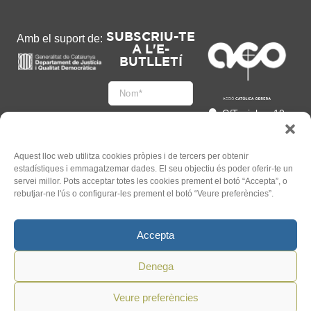
SUBSCRIU-TE
Amb el suport de:
A L'E-
BUTLLETÍ
C/Tapioles, 10
2n, 08004
Barcelona
93 505 86 86
Aquest lloc web utilitza cookies pròpies i de tercers per obtenir
estadístiques i emmagatzemar dades. El seu objectiu és poder oferir-te un
hola@acocat.org
servei millor. Pots acceptar totes les cookies prement el botó “Accepta”, o
Accepto
rebutjar-ne l'ús o configurar-les prement el botó “Veure preferències”.
l'
Informació legal
*
Accepta
Denega
Veure preferències