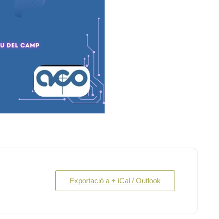
Exportació a + iCal / Outlook