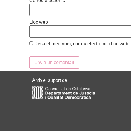
Correu electrònic
*
Lloc web
Desa el meu nom, correu electrònic i lloc web
Amb el suport de: