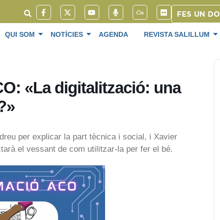
FES UN D
QUI SOM
NOTÍCIES
AGENDA
REVISTA SALILLUM
: «La digitalització: una
é?»
reu per explicar la part tècnica i social, i Xavier
arà el vessant de com utilitzar-la per fer el bé.