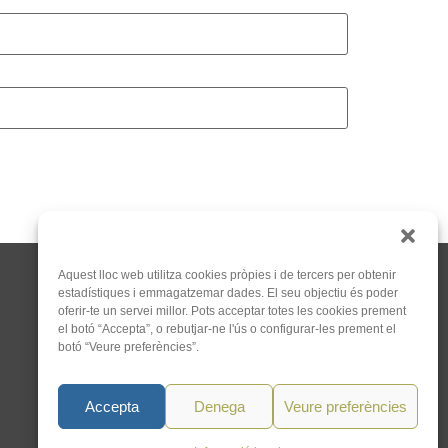
Aquest lloc web utilitza cookies pròpies i de tercers per obtenir
estadístiques i emmagatzemar dades. El seu objectiu és poder
oferir-te un servei millor. Pots acceptar totes les cookies prement
el botó “Accepta”, o rebutjar-ne l'ús o configurar-les prement el
botó “Veure preferències”.
C/Tapioles, 10 2n, 08004
Barcelona
Accepta
Denega
Veure preferències
93 505 86 86
hola@acocat.org