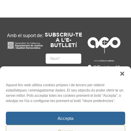
SUBSCRIU-TE
Amb el suport de:
A L'E-
BUTLLETÍ
C/Tapioles, 10
2n, 08004
Barcelona
93 505 86 86
Aquest lloc web utilitza cookies pròpies i de tercers per obtenir
estadístiques i emmagatzemar dades. El seu objectiu és poder oferir-te un
hola@acocat.org
servei millor. Pots acceptar totes les cookies prement el botó “Accepta”, o
Accepto
rebutjar-ne l'ús o configurar-les prement el botó “Veure preferències”.
l'
Informació legal
*
Accepta