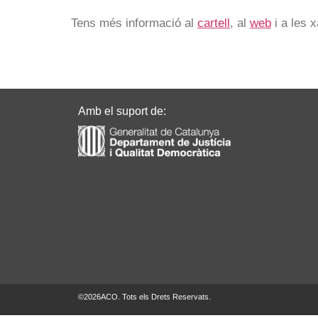
Tens més informació al
cartell
, al
web
i a les 
Amb el suport de:
©
2026
ACO. Tots els Drets Reservats.