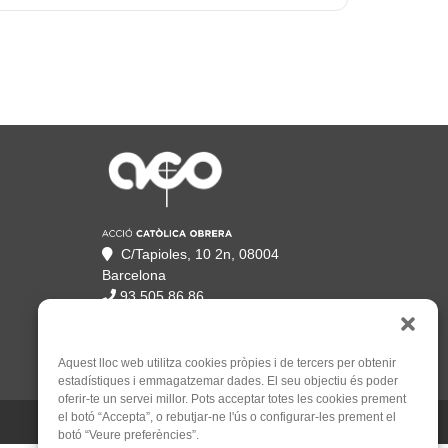
C/Tapioles, 10 2n, 08004
Barcelona
93 505 86 86
hola@acocat.org
Aquest lloc web utilitza cookies pròpies i de tercers per obtenir
estadístiques i emmagatzemar dades. El seu objectiu és poder
oferir-te un servei millor. Pots acceptar totes les cookies prement
el botó “Accepta”, o rebutjar-ne l'ús o configurar-les prement el
Un web de
Mauricio Mardones
botó “Veure preferències”.