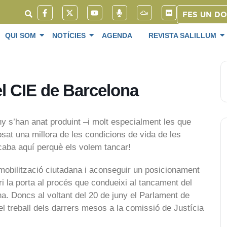
FES UN D
QUI SOM
NOTÍCIES
AGENDA
REVISTA SALILLUM
el CIE de Barcelona
y s’han anat produint –i molt especialment les que
sat una millora de les condicions de vida de les
acaba aquí perquè els volem tancar!
obilització ciutadana i aconseguir un posicionament
ri la porta al procés que condueixi al tancament del
a. Doncs al voltant del 20 de juny el Parlament de
el treball dels darrers mesos a la comissió de Justícia