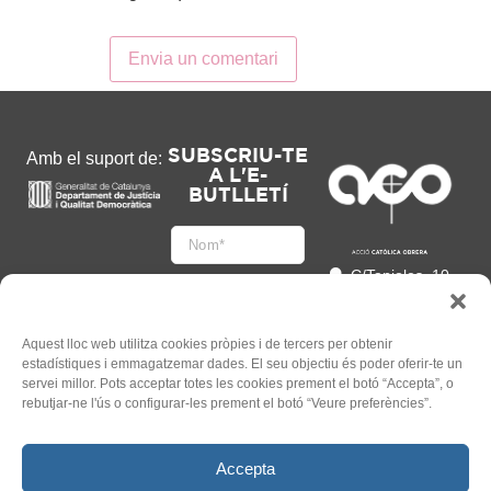
SUBSCRIU-TE
Amb el suport de:
A L'E-
BUTLLETÍ
C/Tapioles, 10
2n, 08004
Barcelona
93 505 86 86
Aquest lloc web utilitza cookies pròpies i de tercers per obtenir
estadístiques i emmagatzemar dades. El seu objectiu és poder oferir-te un
hola@acocat.org
servei millor. Pots acceptar totes les cookies prement el botó “Accepta”, o
Accepto
rebutjar-ne l'ús o configurar-les prement el botó “Veure preferències”.
l'
Informació legal
*
Accepta